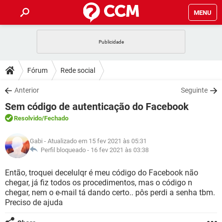
MENU
INÍCIO
JOGOS
WHATSAPP
DICAS
Fórum
Rede social
CELULAR
FACEBOOK
JOGOS
WHATSAPP
DOWNLOADS
Anterior
Seguinte
OUTLOOK
EXCEL
CELULAR
FACEBOOK
Sem código de autenticação do Facebook
INSTAGRAM
JOGOS
GMAIL
WHATSAPP
FÓRUM
OUTLOOK
EXCEL
Resolvido
/Fechado
GUIA DE COMPRAS
CELULAR
FACEBOOK
INSTAGRAM
JOGOS
GMAIL
WHATSAPP
GLOSSÁRIO
OUTLOOK
Gabi
- Atualizado em 15 fev 2021 às 05:31
EXCEL
GUIA DE COMPRAS
CELULAR
FACEBOOK
Perfil bloqueado -
16 fev 2021 às 03:38
INSTAGRAM
JOGOS
GMAIL
WHATSAPP
OUTLOOK
EXCEL
Então, troquei decelulqr é meu código do Facebook não
GUIA DE COMPRAS
CELULAR
FACEBOOK
chegar, já fiz todos os procedimentos, mas o código n
INSTAGRAM
GMAIL
chegar, nem o e-mail tá dando certo.. pôs perdi a senha tbm.
OUTLOOK
EXCEL
GUIA DE COMPRAS
Preciso de ajuda
INSTAGRAM
GMAIL