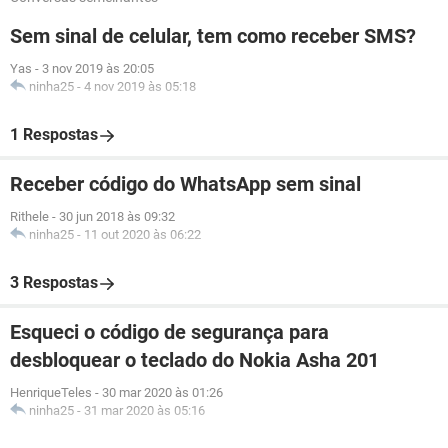
Sem sinal de celular, tem como receber SMS?
Yas
-
3 nov 2019 às 20:05
ninha25
-
4 nov 2019 às 05:18
1 Respostas
Receber código do WhatsApp sem sinal
Rithele
-
30 jun 2018 às 09:32
ninha25
-
11 out 2020 às 06:22
3 Respostas
Esqueci o código de segurança para
desbloquear o teclado do Nokia Asha 201
HenriqueTeles
-
30 mar 2020 às 01:26
ninha25
-
31 mar 2020 às 05:16