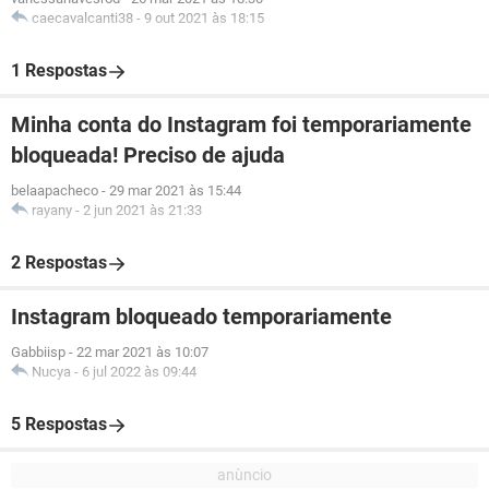
caecavalcanti38
-
9 out 2021 às 18:15
1 Respostas
Minha conta do Instagram foi temporariamente
bloqueada! Preciso de ajuda
belaapacheco
-
29 mar 2021 às 15:44
rayany
-
2 jun 2021 às 21:33
2 Respostas
Instagram bloqueado temporariamente
Gabbiisp
-
22 mar 2021 às 10:07
Nucya
-
6 jul 2022 às 09:44
5 Respostas