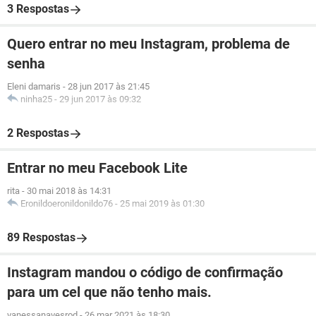
3 Respostas
Quero entrar no meu Instagram, problema de
senha
Eleni damaris
-
28 jun 2017 às 21:45
ninha25
-
29 jun 2017 às 09:32
2 Respostas
Entrar no meu Facebook Lite
rita
-
30 mai 2018 às 14:31
Eronildoeronildonildo76
-
25 mai 2019 às 01:30
89 Respostas
Instagram mandou o código de confirmação
para um cel que não tenho mais.
vanessanavesrod
-
26 mar 2021 às 18:30