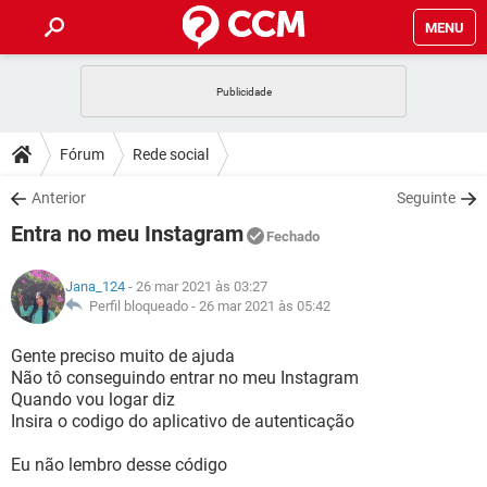
MENU
INÍCIO
JOGOS
WHATSAPP
DICAS
Fórum
Rede social
CELULAR
FACEBOOK
JOGOS
WHATSAPP
DOWNLOADS
Anterior
Seguinte
OUTLOOK
EXCEL
CELULAR
FACEBOOK
Entra no meu Instagram
INSTAGRAM
JOGOS
GMAIL
WHATSAPP
Fechado
FÓRUM
OUTLOOK
EXCEL
GUIA DE COMPRAS
CELULAR
FACEBOOK
Jana_124
- 26 mar 2021 às 03:27
INSTAGRAM
JOGOS
GMAIL
WHATSAPP
GLOSSÁRIO
Perfil bloqueado -
26 mar 2021 às 05:42
OUTLOOK
EXCEL
GUIA DE COMPRAS
CELULAR
FACEBOOK
INSTAGRAM
JOGOS
GMAIL
WHATSAPP
Gente preciso muito de ajuda
OUTLOOK
EXCEL
Não tô conseguindo entrar no meu Instagram
GUIA DE COMPRAS
CELULAR
FACEBOOK
Quando vou logar diz
INSTAGRAM
GMAIL
Insira o codigo do aplicativo de autenticação
OUTLOOK
EXCEL
GUIA DE COMPRAS
INSTAGRAM
GMAIL
Eu não lembro desse código