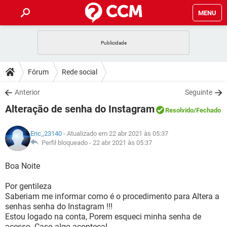
MENU
INÍCIO
JOGOS
WHATSAPP
DICAS
Fórum
Rede social
CELULAR
FACEBOOK
JOGOS
WHATSAPP
DOWNLOADS
Anterior
Seguinte
OUTLOOK
EXCEL
CELULAR
FACEBOOK
Alteração de senha do Instagram
INSTAGRAM
JOGOS
GMAIL
WHATSAPP
Resolvido
/Fechado
FÓRUM
OUTLOOK
EXCEL
GUIA DE COMPRAS
CELULAR
FACEBOOK
Eric_23140
- Atualizado em 22 abr 2021 às 05:37
INSTAGRAM
JOGOS
GMAIL
WHATSAPP
GLOSSÁRIO
Perfil bloqueado -
22 abr 2021 às 05:37
OUTLOOK
EXCEL
GUIA DE COMPRAS
CELULAR
FACEBOOK
INSTAGRAM
JOGOS
GMAIL
WHATSAPP
Boa Noite
OUTLOOK
EXCEL
GUIA DE COMPRAS
CELULAR
FACEBOOK
Por gentileza
INSTAGRAM
GMAIL
Saberiam me informar como é o procedimento para Altera a
OUTLOOK
EXCEL
GUIA DE COMPRAS
senhas senha do Instagram !!!
INSTAGRAM
GMAIL
Estou logado na conta, Porem esqueci minha senha de
acesso. Caso algo aconteça!