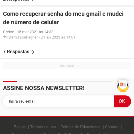
Como recuperar senha do meu gmail e mudei
de número de celular
Greice
-
16 mar 2021 às 14:32
DemissonFagner
-
24 jan 2023 às 14:01
7 Respostas
ASSINE NOSSA NEWSLETTER!
Equipe
Termos de uso
Política de Privacidade
Contato