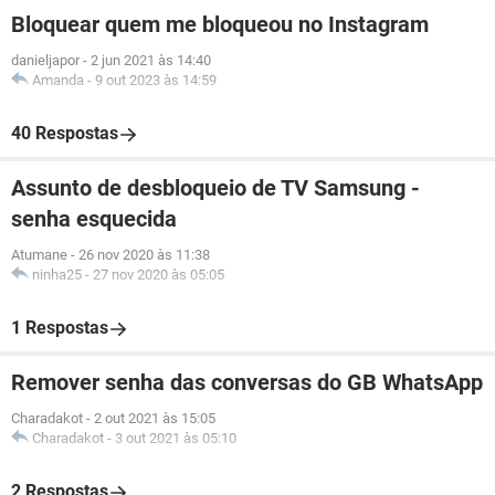
Bloquear quem me bloqueou no Instagram
danieljapor
-
2 jun 2021 às 14:40
Amanda
-
9 out 2023 às 14:59
40 Respostas
Assunto de desbloqueio de TV Samsung -
senha esquecida
Atumane
-
26 nov 2020 às 11:38
ninha25
-
27 nov 2020 às 05:05
1 Respostas
Remover senha das conversas do GB WhatsApp
Charadakot
-
2 out 2021 às 15:05
Charadakot
-
3 out 2021 às 05:10
2 Respostas