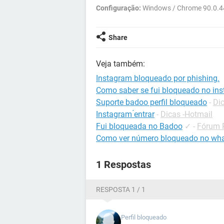
Configuração:
Windows / Chrome 90.0.4
Share
Veja também:
Instagram bloqueado por phishing.
Como saber se fui bloqueado no in
Suporte badoo perfil bloqueado
-
Di
Instagram ́entrar
-
Dicas -Hotmail
Fui bloqueada no Badoo
✓
-
Fórum P
Como ver número bloqueado no wh
1 Respostas
RESPOSTA 1 / 1
Perfil bloqueado