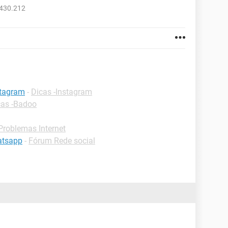
430.212
stagram
-
Dicas -Instagram
cas -Badoo
roblemas Internet
atsapp
-
Fórum Rede social