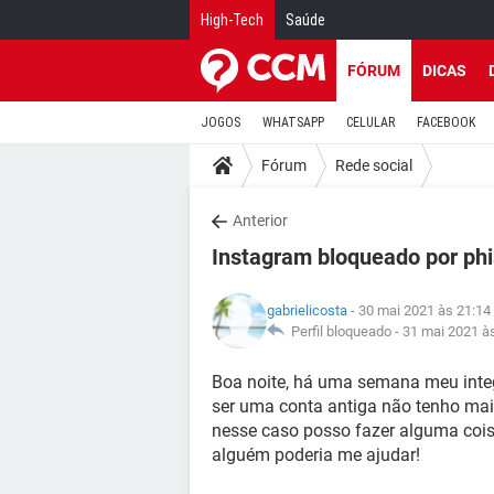
High-Tech
Saúde
FÓRUM
DICAS
JOGOS
WHATSAPP
CELULAR
FACEBOOK
Fórum
Rede social
Anterior
Instagram bloqueado por phi
gabrielicosta
- 30 mai 2021 às 21:14
Perfil bloqueado -
31 mai 2021 à
Boa noite, há uma semana meu integ
ser uma conta antiga não tenho ma
nesse caso posso fazer alguma cois
alguém poderia me ajudar!