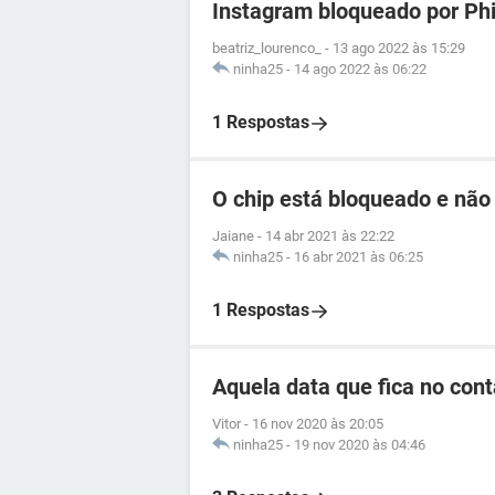
Instagram bloqueado por Ph
beatriz_lourenco_
-
13 ago 2022 às 15:29
ninha25
-
14 ago 2022 às 06:22
1 Respostas
O chip está bloqueado e não
Jaiane
-
14 abr 2021 às 22:22
ninha25
-
16 abr 2021 às 06:25
1 Respostas
Aquela data que fica no cont
Vitor
-
16 nov 2020 às 20:05
ninha25
-
19 nov 2020 às 04:46