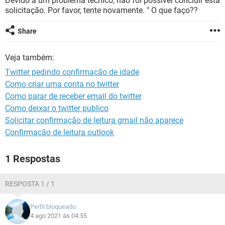
Devido a um problema técnico, não foi possível concluir esta
GUIA DE COMPRAS
solicitação. Por favor, tente novamente. " O que faço??
Share
Veja também:
Twitter pedindo confirmação de idade
Como criar uma conta no twitter
Como parar de receber email do twitter
Como deixar o twitter publico
Solicitar confirmação de leitura gmail não aparece
Confirmação de leitura outlook
1 Respostas
RESPOSTA 1 / 1
Perfil bloqueado
4 ago 2021 às 04:55