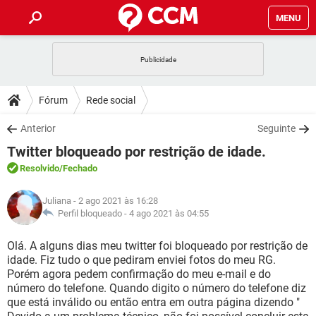
MENU
INÍCIO
JOGOS
WHATSAPP
DICAS
Fórum
Rede social
CELULAR
FACEBOOK
JOGOS
WHATSAPP
DOWNLOADS
Anterior
Seguinte
OUTLOOK
EXCEL
CELULAR
FACEBOOK
Twitter bloqueado por restrição de idade.
INSTAGRAM
JOGOS
GMAIL
WHATSAPP
FÓRUM
OUTLOOK
EXCEL
Resolvido
/Fechado
GUIA DE COMPRAS
CELULAR
FACEBOOK
INSTAGRAM
JOGOS
GMAIL
WHATSAPP
GLOSSÁRIO
OUTLOOK
Juliana
- 2 ago 2021 às 16:28
EXCEL
GUIA DE COMPRAS
CELULAR
FACEBOOK
Perfil bloqueado -
4 ago 2021 às 04:55
INSTAGRAM
JOGOS
GMAIL
WHATSAPP
OUTLOOK
EXCEL
Olá. A alguns dias meu twitter foi bloqueado por restrição de
GUIA DE COMPRAS
CELULAR
FACEBOOK
idade. Fiz tudo o que pediram enviei fotos do meu RG.
INSTAGRAM
GMAIL
Porém agora pedem confirmação do meu e-mail e do
OUTLOOK
EXCEL
GUIA DE COMPRAS
número do telefone. Quando digito o número do telefone diz
INSTAGRAM
GMAIL
que está inválido ou então entra em outra página dizendo "