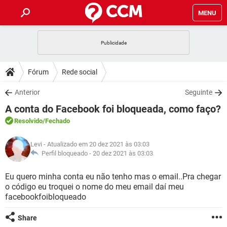
MENU
INÍCIO
JOGOS
WHATSAPP
DICAS
Fórum
Rede social
CELULAR
FACEBOOK
JOGOS
WHATSAPP
DOWNLOADS
Anterior
Seguinte
OUTLOOK
EXCEL
CELULAR
FACEBOOK
A conta do Facebook foi bloqueada, como faço?
INSTAGRAM
JOGOS
GMAIL
WHATSAPP
FÓRUM
OUTLOOK
EXCEL
Resolvido
/Fechado
GUIA DE COMPRAS
CELULAR
FACEBOOK
INSTAGRAM
JOGOS
GMAIL
WHATSAPP
GLOSSÁRIO
OUTLOOK
Levi
- Atualizado em 20 dez 2021 às 03:03
EXCEL
GUIA DE COMPRAS
CELULAR
FACEBOOK
Perfil bloqueado -
20 dez 2021 às 03:03
INSTAGRAM
JOGOS
GMAIL
WHATSAPP
OUTLOOK
EXCEL
Eu quero minha conta eu não tenho mas o email..Pra chegar
GUIA DE COMPRAS
CELULAR
FACEBOOK
o código eu troquei o nome do meu email daí meu
INSTAGRAM
GMAIL
facebookfoibloqueado
OUTLOOK
EXCEL
GUIA DE COMPRAS
INSTAGRAM
GMAIL
Share