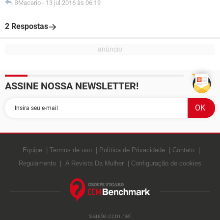
BMacario
-
13 jul 2016 às 06:19
2 Respostas
ASSINE NOSSA NEWSLETTER!
Equipe
Termos de uso
Política de Privacidade
Contato
Regulamento
A Revista Da Mulher
Configuração de cookies
saude.ccm.net