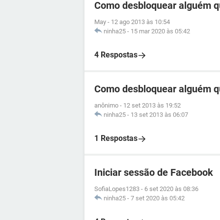
Como desbloquear alguém q
May
-
12 ago 2013 às 10:54
ninha25
-
15 mar 2020 às 05:42
4 Respostas
Como desbloquear alguém q
anônimo
-
12 set 2013 às 19:52
ninha25
-
13 set 2013 às 06:07
1 Respostas
Iniciar sessão de Facebook
SofiaLopes1283
-
6 set 2020 às 08:36
ninha25
-
7 set 2020 às 05:42