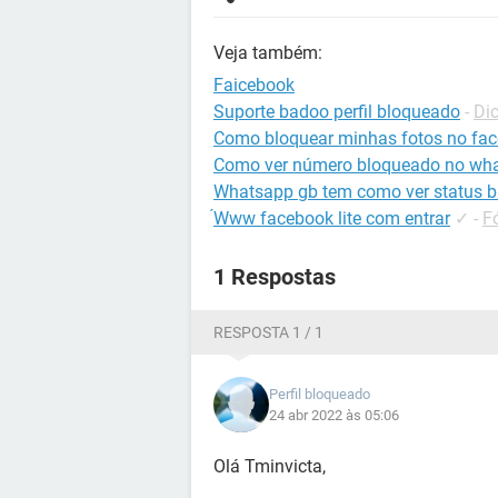
Veja também:
Faicebook
Suporte badoo perfil bloqueado
-
Di
Como bloquear minhas fotos no fa
Como ver número bloqueado no wh
Whatsapp gb tem como ver status 
́Www facebook lite com entrar
✓
-
F
1 Respostas
RESPOSTA 1 / 1
Perfil bloqueado
24 abr 2022 às 05:06
Olá Tminvicta,