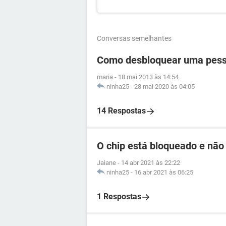
Conversas semelhantes
Como desbloquear uma pess
maria
-
18 mai 2013 às 14:54
ninha25
-
28 mai 2020 às 04:05
14 Respostas
O chip está bloqueado e não
Jaiane
-
14 abr 2021 às 22:22
ninha25
-
16 abr 2021 às 06:25
1 Respostas