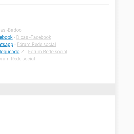
cas -Badoo
cebook
-
Dicas -Facebook
atsapp
-
Fórum Rede social
bloqueado
✓
-
Fórum Rede social
órum Rede social