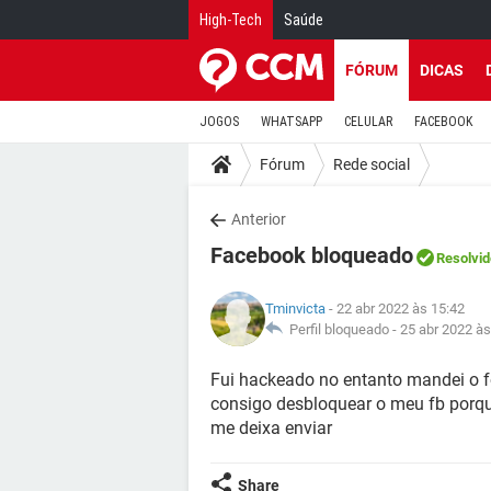
High-Tech
Saúde
FÓRUM
DICAS
JOGOS
WHATSAPP
CELULAR
FACEBOOK
Fórum
Rede social
Anterior
Facebook bloqueado
Resolvid
Tminvicta
- 22 abr 2022 às 15:42
Perfil bloqueado -
25 abr 2022 às
Fui hackeado no entanto mandei o 
consigo desbloquear o meu fb porqu
me deixa enviar
Share