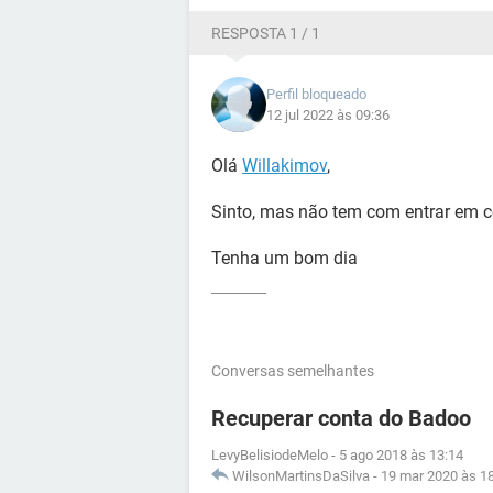
RESPOSTA 1 / 1
Perfil bloqueado
12 jul 2022 às 09:36
Olá
Willakimov
,
Sinto, mas não tem com entrar em 
Tenha um bom dia
Conversas semelhantes
Recuperar conta do Badoo
LevyBelisiodeMelo
-
5 ago 2018 às 13:14
WilsonMartinsDaSilva
-
19 mar 2020 às 1