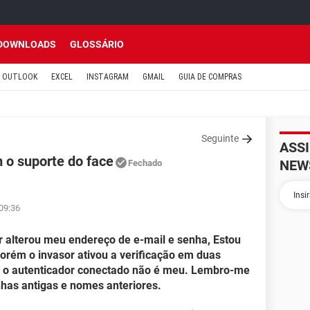
DOWNLOADS
GLOSSÁRIO
OUTLOOK
EXCEL
INSTAGRAM
GMAIL
GUIA DE COMPRAS
Seguinte
ASS
 o suporte do face
NEW
Fechado
 09:36
or alterou meu endereço de e-mail e senha, Estou
porém o invasor ativou a verificação em duas
e o autenticador conectado não é meu. Lembro-me
has antigas e nomes anteriores.