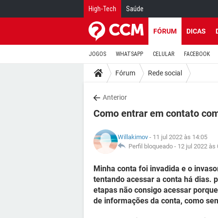
High-Tech
Saúde
FÓRUM
DICAS
JOGOS
WHATSAPP
CELULAR
FACEBOOK
Fórum
Rede social
Anterior
Como entrar em contato com
Willakimov
- 11 jul 2022 às 14:05
Perfil bloqueado -
12 jul 2022 às
Minha conta foi invadida e o invas
tentando acessar a conta há dias. 
etapas não consigo acessar porqu
de informações da conta, como sen