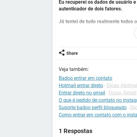
Eu recuperei os dados de usuário e
autenticador de dois fatores.
Já tentei de tudo realmente todos
automatizado em que tu manda doc
Nada funcionou para eu conseguir 
invasor colocou. venho aqui buscan
Share
para que eu possa falar diretament
Veja também:
Badoo entrar em contato
Hotmail entrar direto
-
Dicas -Hotmai
Entrar direto no gmail
-
Dicas -Gmail
O que é pedido de contato no insta
Suporte badoo perfil bloqueado
-
Di
Como entrar em contato com o ins
1 Respostas