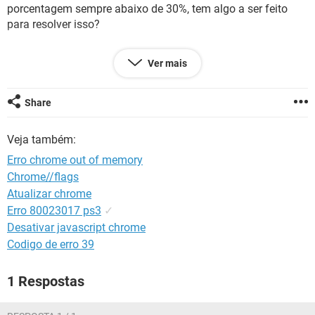
GUIA DE COMPRAS
porcentagem sempre abaixo de 30%, tem algo a ser feito
para resolver isso?
Ver mais
Windows / Chrome 103.0.5060.134
Share
Veja também:
Erro chrome out of memory
Chrome//flags
Atualizar chrome
Erro 80023017 ps3
✓
Desativar javascript chrome
Codigo de erro 39
1 Respostas