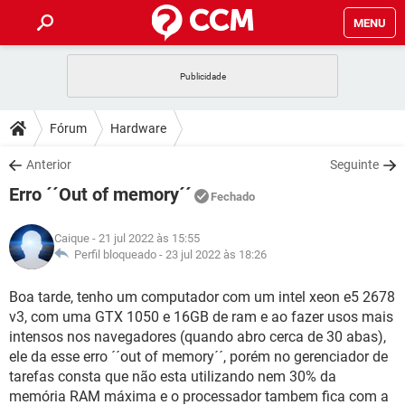
MENU
INÍCIO
JOGOS
WHATSAPP
DICAS
Fórum
Hardware
CELULAR
FACEBOOK
JOGOS
WHATSAPP
DOWNLOADS
Anterior
Seguinte
OUTLOOK
EXCEL
CELULAR
FACEBOOK
Erro ´´Out of memory´´
INSTAGRAM
JOGOS
GMAIL
WHATSAPP
Fechado
FÓRUM
OUTLOOK
EXCEL
GUIA DE COMPRAS
CELULAR
FACEBOOK
Caique
- 21 jul 2022 às 15:55
INSTAGRAM
JOGOS
GMAIL
WHATSAPP
GLOSSÁRIO
Perfil bloqueado -
23 jul 2022 às 18:26
OUTLOOK
EXCEL
GUIA DE COMPRAS
CELULAR
FACEBOOK
INSTAGRAM
JOGOS
GMAIL
WHATSAPP
Boa tarde, tenho um computador com um intel xeon e5 2678
OUTLOOK
EXCEL
v3, com uma GTX 1050 e 16GB de ram e ao fazer usos mais
GUIA DE COMPRAS
CELULAR
FACEBOOK
INSTAGRAM
GMAIL
intensos nos navegadores (quando abro cerca de 30 abas),
OUTLOOK
EXCEL
ele da esse erro ´´out of memory´´, porém no gerenciador de
GUIA DE COMPRAS
tarefas consta que não esta utilizando nem 30% da
INSTAGRAM
GMAIL
memória RAM máxima e o processador tambem fica com a