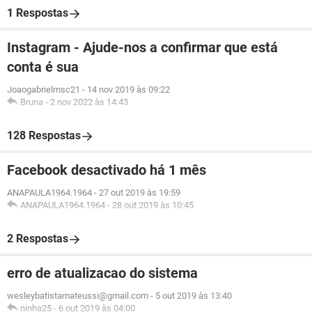
1 Respostas
Instagram - Ajude-nos a confirmar que está
conta é sua
Joaogabrielmsc21
-
14 nov 2019 às 09:22
Bruna
-
2 nov 2022 às 14:43
128 Respostas
Facebook desactivado há 1 mês
ANAPAULA1964.1964
-
27 out 2019 às 19:59
ANAPAULA1964.1964
-
28 out 2019 às 10:45
2 Respostas
erro de atualizacao do sistema
wesleybatistamateussi@gmail.com
-
5 out 2019 às 13:40
ninha25
-
6 out 2019 às 04:00