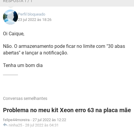
RESPOSTA 1 / 1
Perfil bloqueado
23 jul 2022 às 18:26
Oi Caique,
Não. O armazenamento pode ficar no limite com "30 abas
abertas" e lançar a notificação.
Tenha um bom dia
Conversas semelhantes
Problema no meu kit Xeon erro 63 na placa mãe
felipe44moreira
-
27 jul 2022 às 12:22
ninha25
-
28 jul 2022 às 04:31