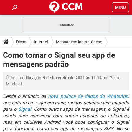
MENU
INÍCIO
JOGOS
WHATSAPP
DICAS
Dicas
Internet
Mensagens instantâneas
CELULAR
FACEBOOK
JOGOS
WHATSAPP
DOWNLOADS
Como tornar o Signal seu app de
OUTLOOK
EXCEL
CELULAR
FACEBOOK
mensagens padrão
INSTAGRAM
JOGOS
GMAIL
WHATSAPP
FÓRUM
OUTLOOK
EXCEL
GUIA DE COMPRAS
CELULAR
FACEBOOK
Última modificação:
9 de fevereiro de 2021 às 11:14
por
Pedro
INSTAGRAM
JOGOS
GMAIL
WHATSAPP
GLOSSÁRIO
OUTLOOK
Muxfeldt
.
EXCEL
GUIA DE COMPRAS
CELULAR
FACEBOOK
INSTAGRAM
JOGOS
GMAIL
WHATSAPP
Desde o anúncio da
nova política de dados do WhatsApp
,
OUTLOOK
EXCEL
que entrará em vigor em maio, muitos usuários têm migrado
GUIA DE COMPRAS
CELULAR
FACEBOOK
para o
Signal
. Como outros apps de mensagens, o Signal é
INSTAGRAM
GMAIL
OUTLOOK
EXCEL
usado para conversar com outros usuários do aplicativo,
GUIA DE COMPRAS
mas em celulares Android você pode configurar o Signal
INSTAGRAM
GMAIL
para funcionar como seu app de mensagens SMS. Nesse