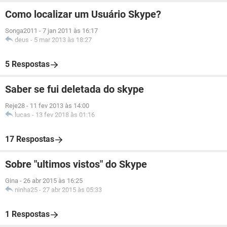
Como localizar um Usuário Skype?
Songa2011
-
7 jan 2011 às 16:17
deus
-
5 mar 2013 às 18:27
5 Respostas
Saber se fui deletada do skype
Reje28
-
11 fev 2013 às 14:00
lucas
-
13 fev 2018 às 01:16
17 Respostas
Sobre "ultimos vistos" do Skype
Gina
-
26 abr 2015 às 16:25
ninha25
-
27 abr 2015 às 05:33
1 Respostas