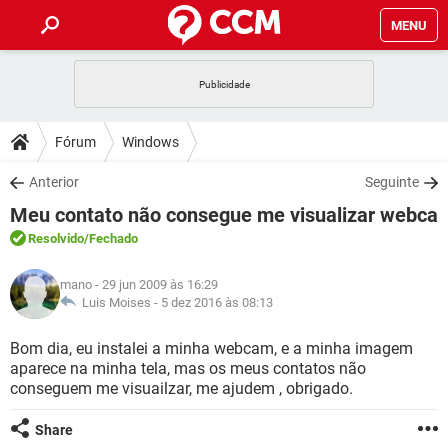
MENU
INÍCIO
JOGOS
WHATSAPP
DICAS
Fórum
Windows
CELULAR
FACEBOOK
JOGOS
WHATSAPP
DOWNLOADS
Anterior
Seguinte
OUTLOOK
EXCEL
CELULAR
FACEBOOK
Meu contato não consegue me visualizar webca
INSTAGRAM
JOGOS
GMAIL
WHATSAPP
FÓRUM
OUTLOOK
EXCEL
Resolvido
/Fechado
GUIA DE COMPRAS
CELULAR
FACEBOOK
INSTAGRAM
JOGOS
GMAIL
WHATSAPP
GLOSSÁRIO
OUTLOOK
mano
- 29 jun 2009 às 16:29
EXCEL
GUIA DE COMPRAS
CELULAR
FACEBOOK
Luis Moises -
5 dez 2016 às 08:13
INSTAGRAM
JOGOS
GMAIL
WHATSAPP
OUTLOOK
EXCEL
Bom dia, eu instalei a minha webcam, e a minha imagem
GUIA DE COMPRAS
CELULAR
FACEBOOK
aparece na minha tela, mas os meus contatos não
INSTAGRAM
GMAIL
conseguem me visuailzar, me ajudem , obrigado.
OUTLOOK
EXCEL
GUIA DE COMPRAS
INSTAGRAM
GMAIL
Share