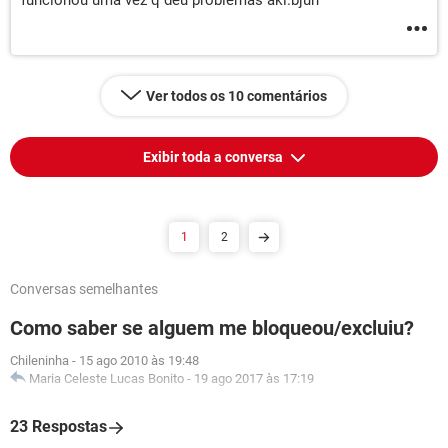
funcionou uma vez q deu problemas aki.bjuh
Ver todos os 10 comentários
Exibir toda a conversa
1
2
Conversas semelhantes
Como saber se alguem me bloqueou/excluiu?
Chileninha
-
15 ago 2010 às 19:48
Maria Celeste Lucas Bonito
-
19 ago 2017 às 17:19
23 Respostas