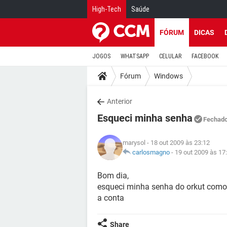
High-Tech
Saúde
FÓRUM
DICAS
JOGOS
WHATSAPP
CELULAR
FACEBOOK
Fórum
Windows
Anterior
Esqueci minha senha
Fechad
marysol
- 18 out 2009 às 23:12
carlosmagno
-
19 out 2009 às 17
Bom dia,
esqueci minha senha do orkut como f
a conta
Share