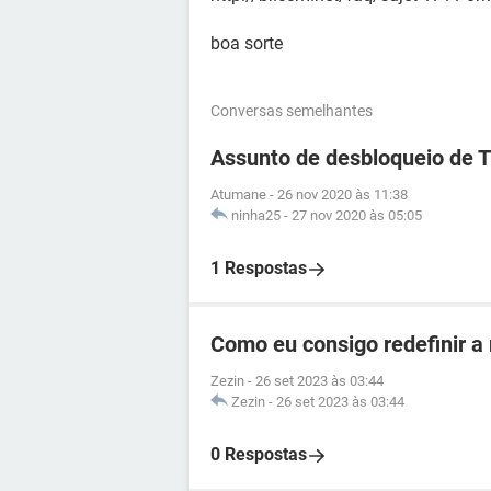
boa sorte
Conversas semelhantes
Assunto de desbloqueio de 
Atumane
-
26 nov 2020 às 11:38
ninha25
-
27 nov 2020 às 05:05
1 Respostas
Como eu consigo redefinir a
Zezin
-
26 set 2023 às 03:44
Zezin
-
26 set 2023 às 03:44
0 Respostas