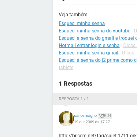
Veja também:
Esqueci minha senha
Esqueci minha senha do youtube
-
D
Esqueci a senha do gmail e troquei
Hotmail entrar login e senha
-
Dicas 
Esqueci minha senha gmail
-
Dicas 
Esqueci a senha do j2 prime como 
tablets
1 Respostas
RESPOSTA 1 / 1
carlosmagno
24
19 out 2009 às 17:27
http://br.ccm.net/faq/sujet-1711-or