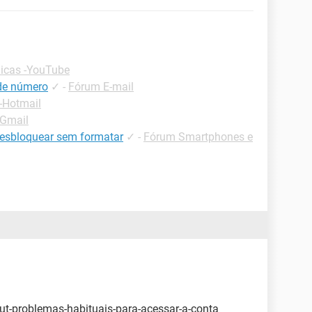
icas -YouTube
 de número
✓
-
Fórum E-mail
-Hotmail
-Gmail
desbloquear sem formatar
✓
-
Fórum Smartphones e
kut-problemas-habituais-para-acessar-a-conta