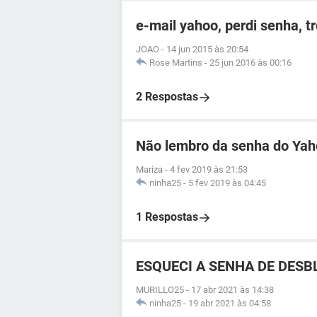
e-mail yahoo, perdi senha, t
JOAO
-
14 jun 2015 às 20:54
Rose Martins
-
25 jun 2016 às 00:16
2 Respostas
Não lembro da senha do Ya
Mariza
-
4 fev 2019 às 21:53
ninha25
-
5 fev 2019 às 04:45
1 Respostas
ESQUECI A SENHA DE DESBL
MURILLO25
-
17 abr 2021 às 14:38
ninha25
-
19 abr 2021 às 04:58