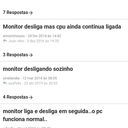
7 Respostas
Monitor desliga mas cpu ainda continua ligada
annonimouss
-
24 fev 2014 às 14:42
Joao vitor
-
3 dez 2016 às 19:35
3 Respostas
monitor desligando sozinho
sinelandia
-
12 mar 2014 às 08:05
aaafelix
-
23 abr 2015 às 20:53
4 Respostas
monitor liga e desliga em seguida..o pc
funciona normal..