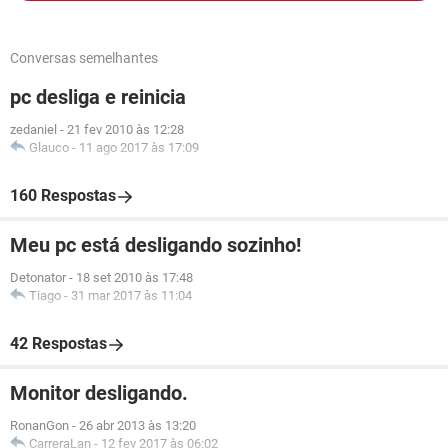
Conversas semelhantes
pc desliga e reinicia
zedaniel
-
21 fev 2010 às 12:28
Glauco
-
11 ago 2017 às 17:09
160 Respostas
Meu pc está desligando sozinho!
Detonator
-
18 set 2010 às 17:48
Tiago
-
31 mar 2017 às 11:04
42 Respostas
Monitor desligando.
RonanGon
-
26 abr 2013 às 13:20
CarreraLan
-
12 fev 2017 às 06:02