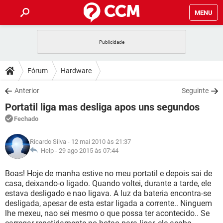
MENU
INÍCIO
JOGOS
WHATSAPP
DICAS
Fórum
Hardware
CELULAR
FACEBOOK
JOGOS
WHATSAPP
DOWNLOADS
Anterior
Seguinte
OUTLOOK
EXCEL
CELULAR
FACEBOOK
Portatil liga mas desliga apos uns segundos
INSTAGRAM
JOGOS
GMAIL
WHATSAPP
FÓRUM
OUTLOOK
EXCEL
Fechado
GUIA DE COMPRAS
CELULAR
FACEBOOK
INSTAGRAM
JOGOS
GMAIL
WHATSAPP
GLOSSÁRIO
OUTLOOK
Ricardo Silva
- 12 mai 2010 às 21:37
EXCEL
GUIA DE COMPRAS
CELULAR
FACEBOOK
Help -
29 ago 2015 às 07:44
INSTAGRAM
JOGOS
GMAIL
WHATSAPP
OUTLOOK
EXCEL
Boas! Hoje de manha estive no meu portatil e depois sai de
GUIA DE COMPRAS
CELULAR
FACEBOOK
casa, deixando-o ligado. Quando voltei, durante a tarde, ele
INSTAGRAM
GMAIL
estava desligado e nao ligava. A luz da bateria encontra-se
OUTLOOK
EXCEL
GUIA DE COMPRAS
desligada, apesar de esta estar ligada a corrente.. Ninguem
INSTAGRAM
GMAIL
lhe mexeu, nao sei mesmo o que possa ter acontecido.. Se