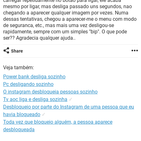
carregar repetidamente no botao para ligar, ele acaba
GUIA DE COMPRAS
mesmo por ligar, mas desliga passado uns segundos, nao
chegando a aparecer qualquer imagem por vezes. Numa
dessas tentativas, chegou a aparecer-me o menu com modo
de seguranca, etc., mas mais uma vez desligou-se
rapidamente, sempre com um simples "bip". O que pode
ser?? Agradecia qualquer ajuda..
Share
Veja também:
Power bank desliga sozinho
Pc desligando sozinho
O instagram desbloqueia pessoas sozinho
Tv aoc liga e desliga sozinha
✓
Desbloqueio por parte do Instagram de uma pessoa que eu
havia bloqueado
✓
Toda vez que bloqueio alguém, a pessoa aparece
desbloqueada