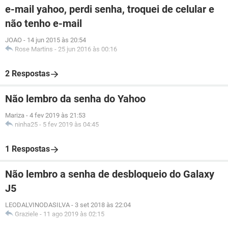
e-mail yahoo, perdi senha, troquei de celular e
não tenho e-mail
JOAO
-
14 jun 2015 às 20:54
Rose Martins
-
25 jun 2016 às 00:16
2 Respostas
Não lembro da senha do Yahoo
Mariza
-
4 fev 2019 às 21:53
ninha25
-
5 fev 2019 às 04:45
1 Respostas
Não lembro a senha de desbloqueio do Galaxy
J5
LEODALVINODASILVA
-
3 set 2018 às 22:04
Graziele
-
11 ago 2019 às 02:15