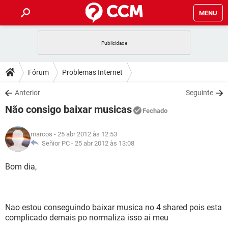
MENU
INÍCIO
JOGOS
WHATSAPP
DICAS
Fórum
Problemas Internet
CELULAR
FACEBOOK
JOGOS
WHATSAPP
DOWNLOADS
Anterior
Seguinte
OUTLOOK
EXCEL
CELULAR
FACEBOOK
Não consigo baixar musicas
INSTAGRAM
JOGOS
GMAIL
WHATSAPP
Fechado
FÓRUM
OUTLOOK
EXCEL
GUIA DE COMPRAS
CELULAR
FACEBOOK
marcos
- 25 abr 2012 às 12:53
INSTAGRAM
JOGOS
GMAIL
WHATSAPP
GLOSSÁRIO
Señior PC -
25 abr 2012 às 13:08
OUTLOOK
EXCEL
GUIA DE COMPRAS
CELULAR
FACEBOOK
INSTAGRAM
JOGOS
GMAIL
WHATSAPP
Bom dia,
OUTLOOK
EXCEL
GUIA DE COMPRAS
CELULAR
FACEBOOK
INSTAGRAM
GMAIL
OUTLOOK
EXCEL
GUIA DE COMPRAS
Nao estou conseguindo baixar musica no 4 shared pois esta
INSTAGRAM
GMAIL
complicado demais po normaliza isso ai meu