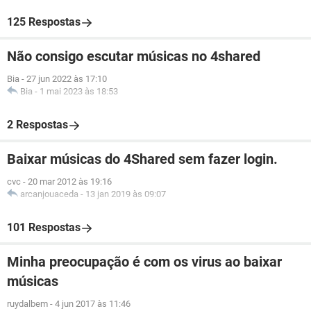
125 Respostas
Não consigo escutar músicas no 4shared
Bia
-
27 jun 2022 às 17:10
Bia
-
1 mai 2023 às 18:53
2 Respostas
Baixar músicas do 4Shared sem fazer login.
cvc
-
20 mar 2012 às 19:16
arcanjouaceda
-
13 jan 2019 às 09:07
101 Respostas
Minha preocupação é com os virus ao baixar
músicas
ruydalbem
-
4 jun 2017 às 11:46