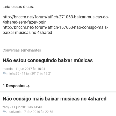
Leia essas dicas:
http://br.ccm.net/forum/affich-271063-baixar-musicas-do-
4shared-sem-fazer-login
http://br.ccm.net/forum/affich-167663-nao-consigo-mais-
baixar-musicas-no-4shared
Conversas semelhantes
Não estou conseguindo baixar músicas
marcia
-
11 jun 2017 às 10:31
ninha25
-
11 jun 2017 às 19:21
1 Respostas
Não consigo mais baixar musicas no 4shared
fany
-
11 jun 2010 às 14:49
Lucivania
-
7 dez 2016 às 22:58