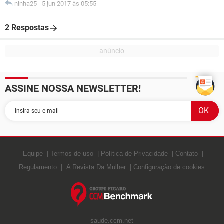
ninha25
-
5 jun 2017 às 05:55
2 Respostas
ASSINE NOSSA NEWSLETTER!
Equipe
Termos de uso
Política de Privacidade
Contato
Regulamento
A Revista Da Mulher
Configuração de cookies
saude.ccm.net