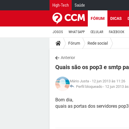
High-Tech
Saúde
FÓRUM
DICAS
JOGOS
WHATSAPP
CELULAR
FACEBOOK
Fórum
Rede social
Anterior
Quais são os pop3 e smtp pa
Mário Justa
- 12 jun 2013 às 11:26
Perfil bloqueado -
12 jun 2013 às
Bom dia,
quais as portas dos servidores pop3