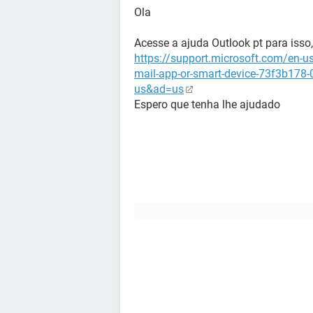
Ola
Acesse a ajuda Outlook pt para isso,
https://support.microsoft.com/en-us
mail-app-or-smart-device-73f3b178
us&ad=us
Espero que tenha lhe ajudado