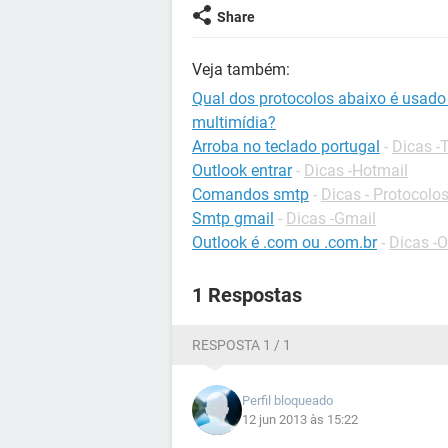
Share
Veja também:
Qual dos protocolos abaixo é usado
multimídia?
Arroba no teclado portugal
-
Dicas -
Outlook entrar
-
Dicas -Hotmail
Comandos smtp
-
Dicas - Protocolos
Smtp gmail
-
Dicas -Gmail
Outlook é .com ou .com.br
-
Dicas -
1 Respostas
RESPOSTA 1 / 1
Perfil bloqueado
12 jun 2013 às 15:22