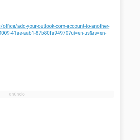
/office/add-your-outlook-com-account-to-another-
-0009-41ae-aab1-87b80fa94970?ui=en-us&rs=en-