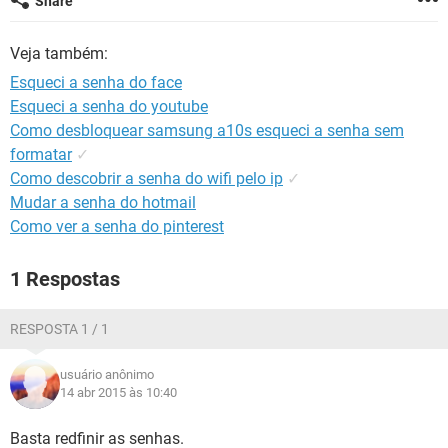
Share
GUIA DE COMPRAS
Veja também:
Esqueci a senha do face
Esqueci a senha do youtube
Como desbloquear samsung a10s esqueci a senha sem
formatar
✓
Como descobrir a senha do wifi pelo ip
✓
Mudar a senha do hotmail
Como ver a senha do pinterest
1 Respostas
RESPOSTA 1 / 1
usuário anônimo
14 abr 2015 às 10:40
Basta redfinir as senhas.