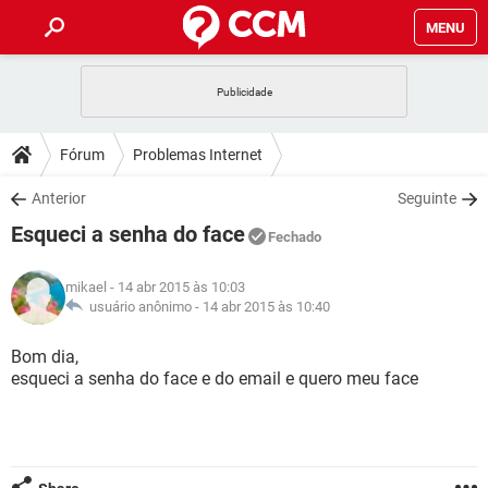
MENU
INÍCIO
JOGOS
WHATSAPP
DICAS
Fórum
Problemas Internet
CELULAR
FACEBOOK
JOGOS
WHATSAPP
DOWNLOADS
Anterior
Seguinte
OUTLOOK
EXCEL
CELULAR
FACEBOOK
Esqueci a senha do face
INSTAGRAM
JOGOS
GMAIL
WHATSAPP
Fechado
FÓRUM
OUTLOOK
EXCEL
GUIA DE COMPRAS
CELULAR
FACEBOOK
mikael
- 14 abr 2015 às 10:03
INSTAGRAM
JOGOS
GMAIL
WHATSAPP
GLOSSÁRIO
usuário anônimo -
14 abr 2015 às 10:40
OUTLOOK
EXCEL
GUIA DE COMPRAS
CELULAR
FACEBOOK
INSTAGRAM
JOGOS
GMAIL
WHATSAPP
Bom dia,
OUTLOOK
EXCEL
esqueci a senha do face e do email e quero meu face
GUIA DE COMPRAS
CELULAR
FACEBOOK
INSTAGRAM
GMAIL
OUTLOOK
EXCEL
GUIA DE COMPRAS
INSTAGRAM
GMAIL