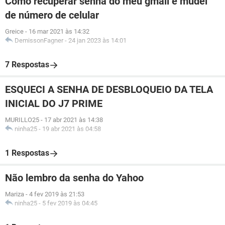
Como recuperar senha do meu gmail e mudei
de número de celular
Greice
-
16 mar 2021 às 14:32
DemissonFagner
-
24 jan 2023 às 14:01
7 Respostas
ESQUECI A SENHA DE DESBLOQUEIO DA TELA
INICIAL DO J7 PRIME
MURILLO25
-
17 abr 2021 às 14:38
ninha25
-
19 abr 2021 às 04:58
1 Respostas
Não lembro da senha do Yahoo
Mariza
-
4 fev 2019 às 21:53
ninha25
-
5 fev 2019 às 04:45