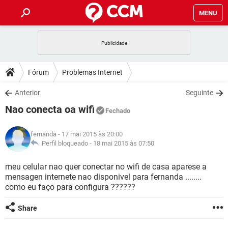
MENU
INÍCIO
JOGOS
WHATSAPP
DICAS
Fórum
Problemas Internet
CELULAR
FACEBOOK
JOGOS
WHATSAPP
DOWNLOADS
Anterior
Seguinte
OUTLOOK
EXCEL
CELULAR
FACEBOOK
Nao conecta oa wifi
INSTAGRAM
JOGOS
GMAIL
WHATSAPP
Fechado
FÓRUM
OUTLOOK
EXCEL
GUIA DE COMPRAS
CELULAR
FACEBOOK
fernanda
- 17 mai 2015 às 20:00
INSTAGRAM
JOGOS
GMAIL
WHATSAPP
GLOSSÁRIO
Perfil bloqueado -
18 mai 2015 às 07:50
OUTLOOK
EXCEL
GUIA DE COMPRAS
CELULAR
FACEBOOK
INSTAGRAM
JOGOS
GMAIL
WHATSAPP
meu celular nao quer conectar no wifi de casa aparese a
OUTLOOK
EXCEL
mensagen internete nao disponivel para fernanda ........
GUIA DE COMPRAS
CELULAR
FACEBOOK
como eu faço para configura ??????
INSTAGRAM
GMAIL
OUTLOOK
EXCEL
GUIA DE COMPRAS
Share
INSTAGRAM
GMAIL