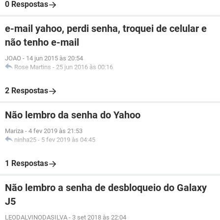
0 Respostas
e-mail yahoo, perdi senha, troquei de celular e
não tenho e-mail
JOAO
-
14 jun 2015 às 20:54
Rose Martins
-
25 jun 2016 às 00:16
2 Respostas
Não lembro da senha do Yahoo
Mariza
-
4 fev 2019 às 21:53
ninha25
-
5 fev 2019 às 04:45
1 Respostas
Não lembro a senha de desbloqueio do Galaxy
J5
LEODALVINODASILVA
-
3 set 2018 às 22:04