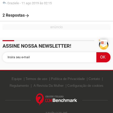
Graziele
-
11 ago 2019 às 02:15
2 Respostas
ASSINE NOSSA NEWSLETTER!
Equipe
Termos de uso
Política de Privacidade
Contato
Regulamento
A Revista Da Mulher
Configuração de cookies
saude.ccm.net