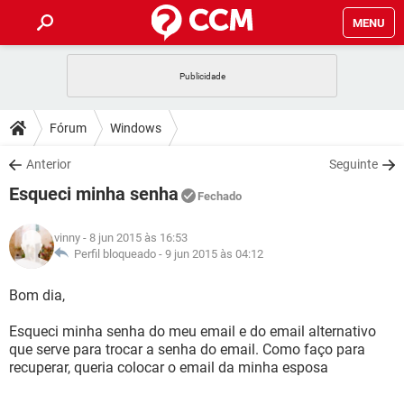
MENU
INÍCIO
JOGOS
WHATSAPP
DICAS
Fórum
Windows
CELULAR
FACEBOOK
JOGOS
WHATSAPP
DOWNLOADS
Anterior
Seguinte
OUTLOOK
EXCEL
CELULAR
FACEBOOK
Esqueci minha senha
INSTAGRAM
JOGOS
GMAIL
WHATSAPP
Fechado
FÓRUM
OUTLOOK
EXCEL
GUIA DE COMPRAS
CELULAR
FACEBOOK
vinny
- 8 jun 2015 às 16:53
INSTAGRAM
JOGOS
GMAIL
WHATSAPP
GLOSSÁRIO
Perfil bloqueado -
9 jun 2015 às 04:12
OUTLOOK
EXCEL
GUIA DE COMPRAS
CELULAR
FACEBOOK
INSTAGRAM
JOGOS
GMAIL
WHATSAPP
Bom dia,
OUTLOOK
EXCEL
GUIA DE COMPRAS
CELULAR
FACEBOOK
Esqueci minha senha do meu email e do email alternativo
INSTAGRAM
GMAIL
que serve para trocar a senha do email. Como faço para
OUTLOOK
EXCEL
GUIA DE COMPRAS
recuperar, queria colocar o email da minha esposa
INSTAGRAM
GMAIL