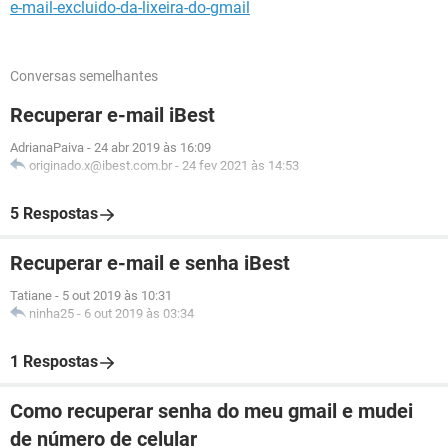
e-mail-excluido-da-lixeira-do-gmail
Conversas semelhantes
Recuperar e-mail iBest
AdrianaPaiva
-
24 abr 2019 às 16:09
originado.x@ibest.com.br
-
24 fev 2021 às 14:53
5 Respostas
Recuperar e-mail e senha iBest
Tatiane
-
5 out 2019 às 10:31
ninha25
-
6 out 2019 às 03:34
1 Respostas
Como recuperar senha do meu gmail e mudei
de número de celular