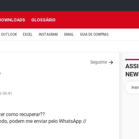
DOWNLOADS
GLOSSÁRIO
OUTLOOK
EXCEL
INSTAGRAM
GMAIL
GUIA DE COMPRAS
Seguinte
ASS
NEW
o
s 06:41
er como recuperar??
do, podem me enviar pelo WhatsApp //