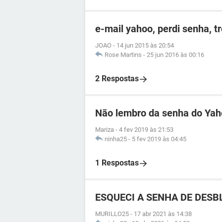
e-mail yahoo, perdi senha, t
JOAO
-
14 jun 2015 às 20:54
Rose Martins
-
25 jun 2016 às 00:16
2 Respostas
Não lembro da senha do Ya
Mariza
-
4 fev 2019 às 21:53
ninha25
-
5 fev 2019 às 04:45
1 Respostas
ESQUECI A SENHA DE DESBL
MURILLO25
-
17 abr 2021 às 14:38