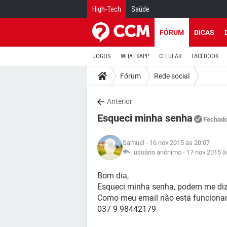
High-Tech
Saúde
FÓRUM
DICAS
JOGOS
WHATSAPP
CELULAR
FACEBOOK
Fórum
Rede social
Anterior
Esqueci minha senha
Fechad
Samuel
- 16 nov 2015 às 20:07
usuário anônimo -
17 nov 2015 à
Bom dia,
Esqueci minha senha, podem me diz
Como meu email não está funcionan
037 9 98442179