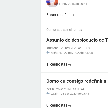
17 nov 2015 às 06:41
Basta redefini-la.
Conversas semelhantes
Assunto de desbloqueio de 
Atumane
-
26 nov 2020 às 11:38
ninha25
-
27 nov 2020 às 05:05
1 Respostas
Como eu consigo redefinir a
Zezin
-
26 set 2023 às 03:44
Zezin
-
26 set 2023 às 03:44
0 Respostas