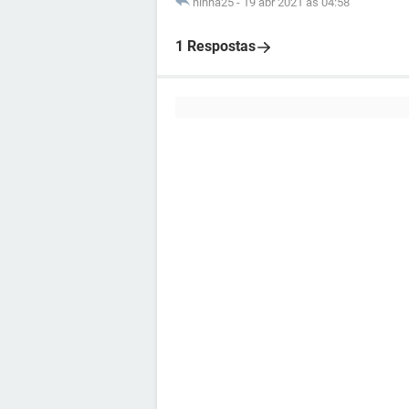
ninha25
-
19 abr 2021 às 04:58
1 Respostas