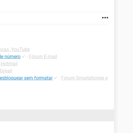
icas -YouTube
 de número
✓
-
Fórum E-mail
-Hotmail
-Gmail
desbloquear sem formatar
✓
-
Fórum Smartphones e