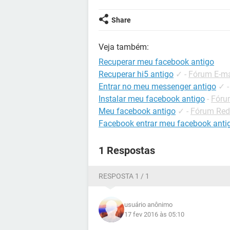
Share
Veja também:
Recuperar meu facebook antigo
Recuperar hi5 antigo
✓
-
Fórum E-ma
Entrar no meu messenger antigo
✓
Instalar meu facebook antigo
-
Fóru
Meu facebook antigo
✓
-
Fórum Red
Facebook entrar meu facebook anti
1 Respostas
RESPOSTA 1 / 1
usuário anônimo
17 fev 2016 às 05:10