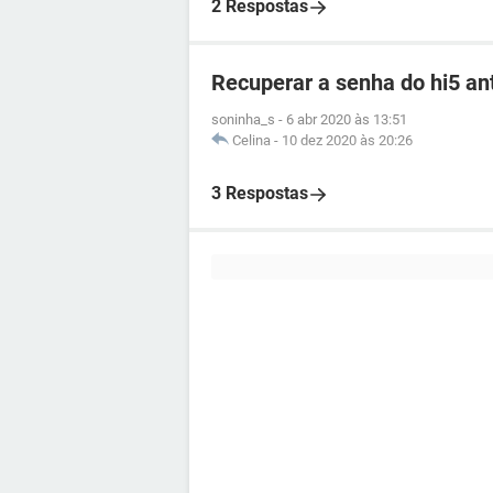
2 Respostas
Recuperar a senha do hi5 an
soninha_s
-
6 abr 2020 às 13:51
Celina
-
10 dez 2020 às 20:26
3 Respostas