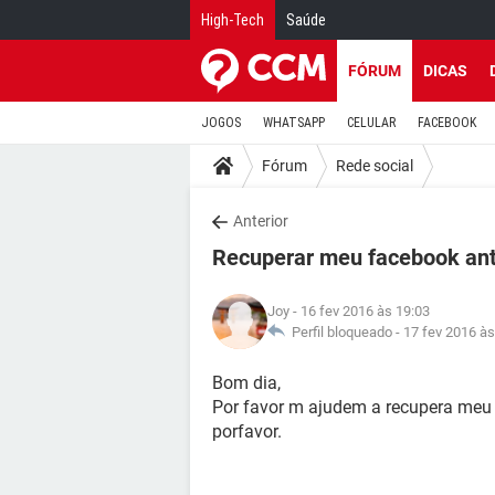
High-Tech
Saúde
FÓRUM
DICAS
JOGOS
WHATSAPP
CELULAR
FACEBOOK
Fórum
Rede social
Anterior
Recuperar meu facebook ant
Joy
- 16 fev 2016 às 19:03
Perfil bloqueado -
17 fev 2016 às
Bom dia,
Por favor m ajudem a recupera meu 
porfavor.