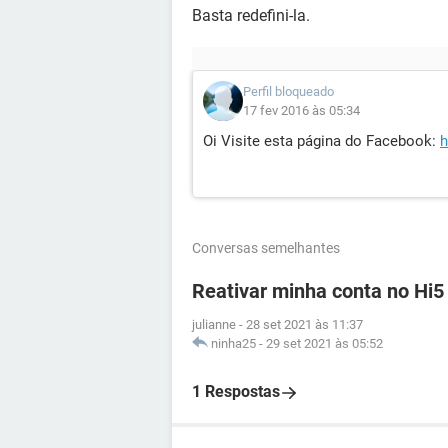
Basta redefini-la.
Perfil bloqueado
17 fev 2016 às 05:34
Oi Visite esta página do Facebook:
h
Conversas semelhantes
Reativar minha conta no Hi5
julianne
-
28 set 2021 às 11:37
ninha25
-
29 set 2021 às 05:52
1 Respostas