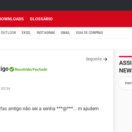
DOWNLOADS
GLOSSÁRIO
OUTLOOK
EXCEL
INSTAGRAM
GMAIL
GUIA DE COMPRAS
Seguinte
ASS
igo
NEW
Resolvido
/Fechado
 05:34
fac antigo não sei a senha ***@***... m ajudem