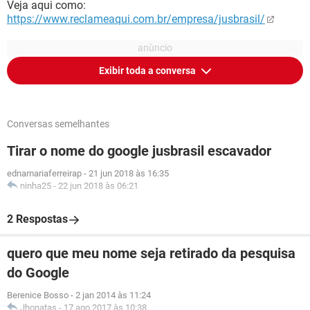
Veja aqui como:
https://www.reclameaqui.com.br/empresa/jusbrasil/
Exibir toda a conversa
Conversas semelhantes
Tirar o nome do google jusbrasil escavador
ednamariaferreirap
-
21 jun 2018 às 16:35
ninha25
-
22 jun 2018 às 06:21
2 Respostas
quero que meu nome seja retirado da pesquisa
do Google
Berenice Bosso
-
2 jan 2014 às 11:24
Jhonatas
-
17 ago 2017 às 10:38