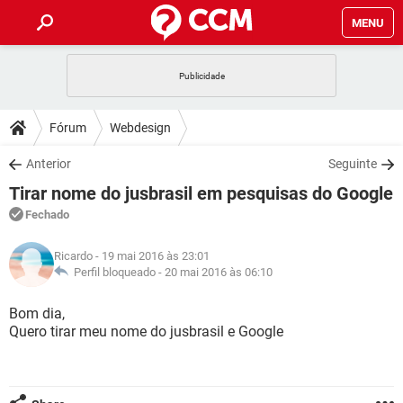
MENU
INÍCIO
JOGOS
WHATSAPP
DICAS
Fórum
Webdesign
CELULAR
FACEBOOK
JOGOS
WHATSAPP
DOWNLOADS
Anterior
Seguinte
OUTLOOK
EXCEL
CELULAR
FACEBOOK
Tirar nome do jusbrasil em pesquisas do Google
INSTAGRAM
JOGOS
GMAIL
WHATSAPP
FÓRUM
OUTLOOK
EXCEL
Fechado
GUIA DE COMPRAS
CELULAR
FACEBOOK
INSTAGRAM
JOGOS
GMAIL
WHATSAPP
GLOSSÁRIO
OUTLOOK
Ricardo
- 19 mai 2016 às 23:01
EXCEL
GUIA DE COMPRAS
CELULAR
FACEBOOK
Perfil bloqueado -
20 mai 2016 às 06:10
INSTAGRAM
JOGOS
GMAIL
WHATSAPP
OUTLOOK
EXCEL
Bom dia,
GUIA DE COMPRAS
CELULAR
FACEBOOK
Quero tirar meu nome do jusbrasil e Google
INSTAGRAM
GMAIL
OUTLOOK
EXCEL
GUIA DE COMPRAS
INSTAGRAM
GMAIL