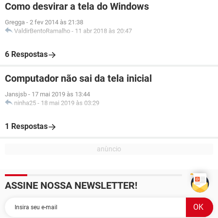
Como desvirar a tela do Windows
Gregga
-
2 fev 2014 às 21:38
ValdirBentoRamalho
-
11 abr 2018 às 20:47
6 Respostas
Computador não sai da tela inicial
Jansjsb
-
17 mai 2019 às 13:44
ninha25
-
18 mai 2019 às 03:29
1 Respostas
ASSINE NOSSA NEWSLETTER!