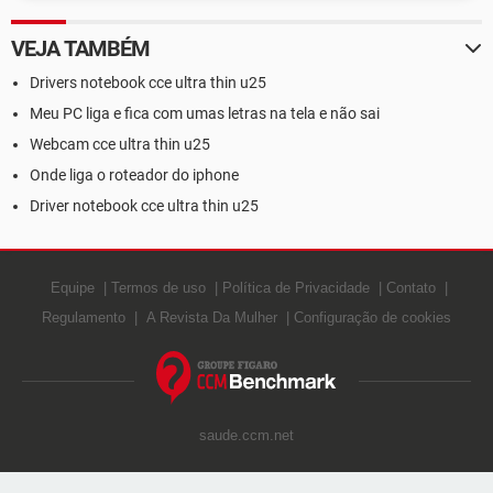
VEJA TAMBÉM
Drivers notebook cce ultra thin u25
Meu PC liga e fica com umas letras na tela e não sai
Webcam cce ultra thin u25
Onde liga o roteador do iphone
Driver notebook cce ultra thin u25
Equipe
Termos de uso
Política de Privacidade
Contato
Regulamento
A Revista Da Mulher
Configuração de cookies
saude.ccm.net