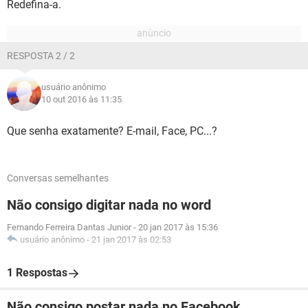
Redefina-a.
RESPOSTA 2 / 2
usuário anônimo
10 out 2016 às 11:35
Que senha exatamente? E-mail, Face, PC...?
Conversas semelhantes
Não consigo digitar nada no word
Fernando Ferreira Dantas Junior
-
20 jan 2017 às 15:36
usuário anônimo
-
21 jan 2017 às 02:53
1 Respostas
Não consigo postar nada no Facebook