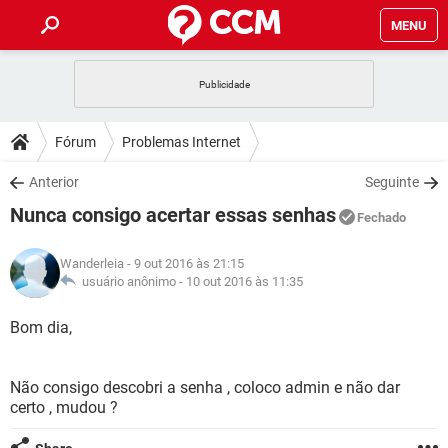
MENU
INÍCIO
JOGOS
WHATSAPP
DICAS
Fórum
Problemas Internet
CELULAR
FACEBOOK
JOGOS
WHATSAPP
DOWNLOADS
Anterior
Seguinte
OUTLOOK
EXCEL
CELULAR
FACEBOOK
Nunca consigo acertar essas senhas
INSTAGRAM
JOGOS
GMAIL
WHATSAPP
Fechado
FÓRUM
OUTLOOK
EXCEL
GUIA DE COMPRAS
CELULAR
FACEBOOK
Wanderleia
- 9 out 2016 às 21:15
INSTAGRAM
JOGOS
GMAIL
WHATSAPP
GLOSSÁRIO
usuário anônimo -
10 out 2016 às 11:35
OUTLOOK
EXCEL
GUIA DE COMPRAS
CELULAR
FACEBOOK
INSTAGRAM
JOGOS
GMAIL
WHATSAPP
Bom dia,
OUTLOOK
EXCEL
GUIA DE COMPRAS
CELULAR
FACEBOOK
INSTAGRAM
GMAIL
Não consigo descobri a senha , coloco admin e não dar
OUTLOOK
EXCEL
GUIA DE COMPRAS
certo , mudou ?
INSTAGRAM
GMAIL