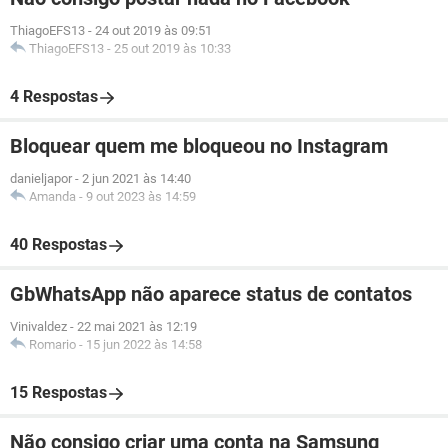
ThiagoEFS13
-
24 out 2019 às 09:51
ThiagoEFS13
-
25 out 2019 às 10:33
4 Respostas
Bloquear quem me bloqueou no Instagram
danieljapor
-
2 jun 2021 às 14:40
Amanda
-
9 out 2023 às 14:59
40 Respostas
GbWhatsApp não aparece status de contatos
Vinivaldez
-
22 mai 2021 às 12:19
Romario
-
15 jun 2022 às 14:58
15 Respostas
Não consigo criar uma conta na Samsung