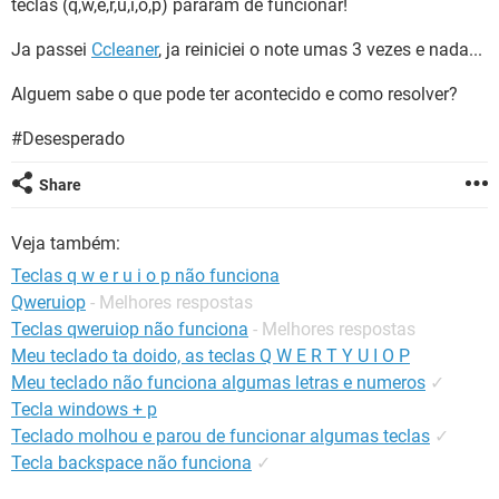
teclas (q,w,e,r,u,i,o,p) pararam de funcionar!
GUIA DE COMPRAS
Ja passei
Ccleaner
, ja reiniciei o note umas 3 vezes e nada...
Alguem sabe o que pode ter acontecido e como resolver?
#Desesperado
Share
Veja também:
Teclas q w e r u i o p não funciona
Qweruiop
- Melhores respostas
Teclas qweruiop não funciona
- Melhores respostas
Meu teclado ta doido, as teclas Q W E R T Y U I O P
Meu teclado não funciona algumas letras e numeros
✓
Tecla windows + p
Teclado molhou e parou de funcionar algumas teclas
✓
Tecla backspace não funciona
✓