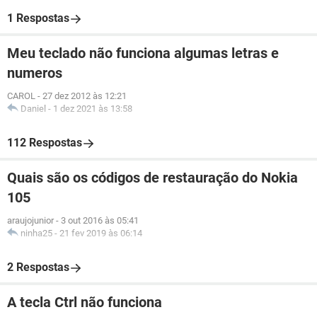
1 Respostas
Meu teclado não funciona algumas letras e
numeros
CAROL
-
27 dez 2012 às 12:21
Daniel
-
1 dez 2021 às 13:58
112 Respostas
Quais são os códigos de restauração do Nokia
105
araujojunior
-
3 out 2016 às 05:41
ninha25
-
21 fev 2019 às 06:14
2 Respostas
A tecla Ctrl não funciona