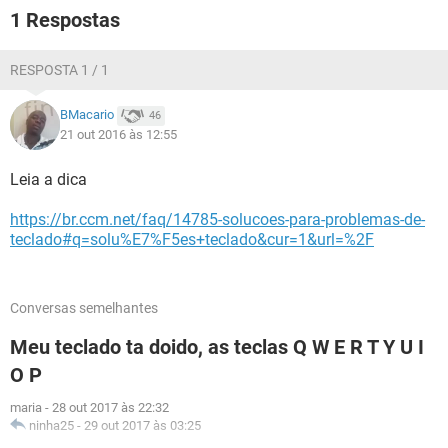
1 Respostas
RESPOSTA 1 / 1
BMacario
46
21 out 2016 às 12:55
Leia a dica
https://br.ccm.net/faq/14785-solucoes-para-problemas-de-
teclado#q=solu%E7%F5es+teclado&cur=1&url=%2F
Conversas semelhantes
Meu teclado ta doido, as teclas Q W E R T Y U I
O P
maria
-
28 out 2017 às 22:32
ninha25
-
29 out 2017 às 03:25