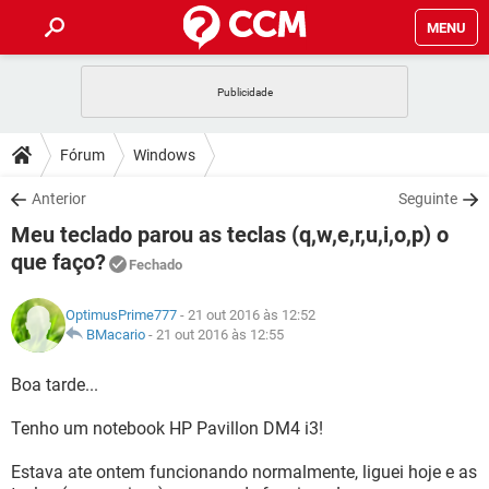
MENU
INÍCIO
JOGOS
WHATSAPP
DICAS
Fórum
Windows
CELULAR
FACEBOOK
JOGOS
WHATSAPP
DOWNLOADS
Anterior
Seguinte
OUTLOOK
EXCEL
CELULAR
FACEBOOK
Meu teclado parou as teclas (q,w,e,r,u,i,o,p) o
INSTAGRAM
JOGOS
GMAIL
WHATSAPP
FÓRUM
OUTLOOK
EXCEL
que faço?
Fechado
GUIA DE COMPRAS
CELULAR
FACEBOOK
INSTAGRAM
JOGOS
GMAIL
WHATSAPP
GLOSSÁRIO
OUTLOOK
EXCEL
OptimusPrime777
- 21 out 2016 às 12:52
GUIA DE COMPRAS
CELULAR
FACEBOOK
BMacario
-
21 out 2016 às 12:55
INSTAGRAM
JOGOS
GMAIL
WHATSAPP
OUTLOOK
EXCEL
Boa tarde...
GUIA DE COMPRAS
CELULAR
FACEBOOK
INSTAGRAM
GMAIL
OUTLOOK
EXCEL
Tenho um notebook HP Pavillon DM4 i3!
GUIA DE COMPRAS
INSTAGRAM
GMAIL
Estava ate ontem funcionando normalmente, liguei hoje e as