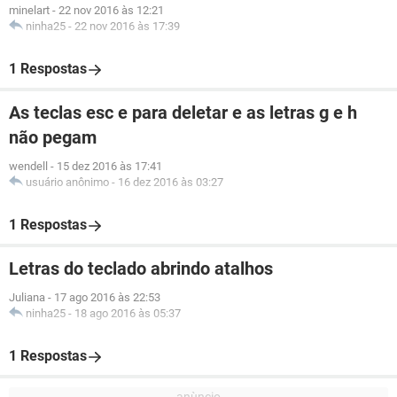
minelart
-
22 nov 2016 às 12:21
ninha25
-
22 nov 2016 às 17:39
1 Respostas
As teclas esc e para deletar e as letras g e h
não pegam
wendell
-
15 dez 2016 às 17:41
usuário anônimo
-
16 dez 2016 às 03:27
1 Respostas
Letras do teclado abrindo atalhos
Juliana
-
17 ago 2016 às 22:53
ninha25
-
18 ago 2016 às 05:37
1 Respostas