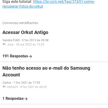
Siga este tutorial:
https://br.ccm.net/faq/31651-como-
recuperar-fotos-do-orkut
Conversas semelhantes
Acessar Orkut Antigo
Sandra Politi
-
9 fev 2013 às 09:38
Joza
-
24 out 2022 às 15:24
191 Respostas
Não tenho acesso ao e-mail do Samsung
Account
Carlos
-
7 fev 2021 às 17:55
ninha25
-
8 fev 2021 às 06:52
1 Respostas