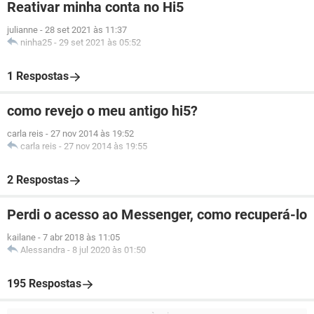
Reativar minha conta no Hi5
julianne
-
28 set 2021 às 11:37
ninha25
-
29 set 2021 às 05:52
1 Respostas
como revejo o meu antigo hi5?
carla reis
-
27 nov 2014 às 19:52
carla reis
-
27 nov 2014 às 19:55
2 Respostas
Perdi o acesso ao Messenger, como recuperá-lo
kailane
-
7 abr 2018 às 11:05
Alessandra
-
8 jul 2020 às 01:50
195 Respostas