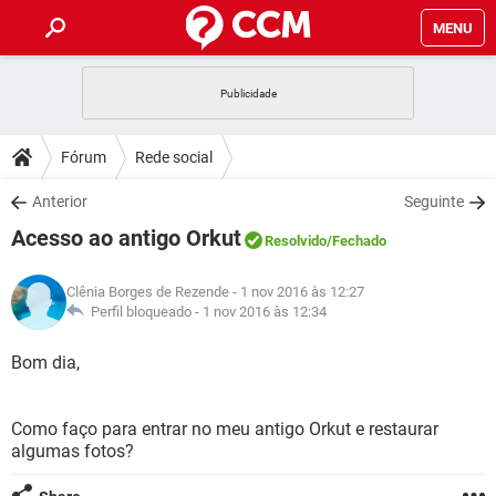
MENU
INÍCIO
JOGOS
WHATSAPP
DICAS
Fórum
Rede social
CELULAR
FACEBOOK
JOGOS
WHATSAPP
DOWNLOADS
Anterior
Seguinte
OUTLOOK
EXCEL
CELULAR
FACEBOOK
Acesso ao antigo Orkut
INSTAGRAM
JOGOS
GMAIL
WHATSAPP
Resolvido
/Fechado
FÓRUM
OUTLOOK
EXCEL
GUIA DE COMPRAS
CELULAR
FACEBOOK
Clênia Borges de Rezende
- 1 nov 2016 às 12:27
INSTAGRAM
JOGOS
GMAIL
WHATSAPP
GLOSSÁRIO
Perfil bloqueado -
1 nov 2016 às 12:34
OUTLOOK
EXCEL
GUIA DE COMPRAS
CELULAR
FACEBOOK
INSTAGRAM
JOGOS
GMAIL
WHATSAPP
Bom dia,
OUTLOOK
EXCEL
GUIA DE COMPRAS
CELULAR
FACEBOOK
INSTAGRAM
GMAIL
Como faço para entrar no meu antigo Orkut e restaurar
OUTLOOK
EXCEL
GUIA DE COMPRAS
algumas fotos?
INSTAGRAM
GMAIL