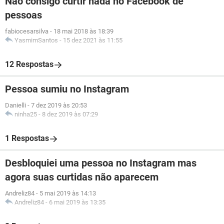
Não consigo curtir nada no Facebook de
pessoas
fabiocesarsilva
-
18 mai 2018 às 18:39
YasmimSantos
-
15 dez 2021 às 11:55
12 Respostas
Pessoa sumiu no Instagram
Danielli
-
7 dez 2019 às 20:53
ninha25
-
8 dez 2019 às 07:29
1 Respostas
Desbloquiei uma pessoa no Instagram mas
agora suas curtidas não aparecem
Andreliz84
-
5 mai 2019 às 14:13
Andreliz84
-
6 mai 2019 às 13:35