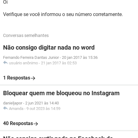
Oi
Verifique se você informou o seu número corretamente.
Conversas semelhantes
Não consigo digitar nada no word
Fernando Ferreira Dantas Junior
-
20 jan 2017 às 15:36
usuário anônimo
-
21 jan 2017 às 02:53
1 Respostas
Bloquear quem me bloqueou no Instagram
danieljapor
-
2 jun 2021 às 14:40
Amanda
-
9 out 2023 às 14:59
40 Respostas