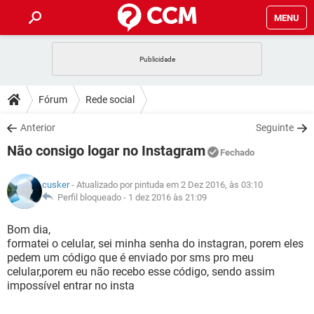
MENU
INÍCIO
JOGOS
WHATSAPP
DICAS
Fórum
Rede social
CELULAR
FACEBOOK
JOGOS
WHATSAPP
DOWNLOADS
Anterior
Seguinte
OUTLOOK
EXCEL
CELULAR
FACEBOOK
Não consigo logar no Instagram
INSTAGRAM
JOGOS
GMAIL
WHATSAPP
Fechado
FÓRUM
OUTLOOK
EXCEL
GUIA DE COMPRAS
CELULAR
FACEBOOK
cusker
- Atualizado por pintuda em 2 Dez 2016, às 03:10
INSTAGRAM
JOGOS
GMAIL
WHATSAPP
GLOSSÁRIO
Perfil bloqueado -
1 dez 2016 às 21:09
OUTLOOK
EXCEL
GUIA DE COMPRAS
CELULAR
FACEBOOK
INSTAGRAM
JOGOS
GMAIL
WHATSAPP
Bom dia,
OUTLOOK
EXCEL
formatei o celular, sei minha senha do instagran, porem eles
GUIA DE COMPRAS
CELULAR
FACEBOOK
pedem um código que é enviado por sms pro meu
INSTAGRAM
GMAIL
celular,porem eu não recebo esse código, sendo assim
OUTLOOK
EXCEL
GUIA DE COMPRAS
impossível entrar no insta
INSTAGRAM
GMAIL