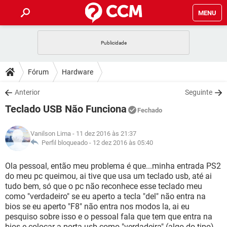
MENU
INÍCIO
JOGOS
WHATSAPP
DICAS
Fórum
Hardware
CELULAR
FACEBOOK
JOGOS
WHATSAPP
DOWNLOADS
Anterior
Seguinte
OUTLOOK
EXCEL
CELULAR
FACEBOOK
Teclado USB Não Funciona
INSTAGRAM
JOGOS
GMAIL
WHATSAPP
Fechado
FÓRUM
OUTLOOK
EXCEL
GUIA DE COMPRAS
CELULAR
FACEBOOK
Vanilson Lima
- 11 dez 2016 às 21:37
INSTAGRAM
JOGOS
GMAIL
WHATSAPP
GLOSSÁRIO
Perfil bloqueado -
12 dez 2016 às 05:40
OUTLOOK
EXCEL
GUIA DE COMPRAS
CELULAR
FACEBOOK
INSTAGRAM
JOGOS
GMAIL
WHATSAPP
Ola pessoal, então meu problema é que...minha entrada PS2
OUTLOOK
EXCEL
do meu pc queimou, ai tive que usa um teclado usb, até ai
GUIA DE COMPRAS
CELULAR
FACEBOOK
tudo bem, só que o pc não reconhece esse teclado meu
INSTAGRAM
GMAIL
como "verdadeiro" se eu aperto a tecla "del" não entra na
OUTLOOK
EXCEL
GUIA DE COMPRAS
bios se eu aperto "F8" não entra nos modos la, ai eu
INSTAGRAM
GMAIL
pesquiso sobre isso e o pessoal fala que tem que entra na
bios e colocar a porta usb como "verdadeira" (algo do tipo),