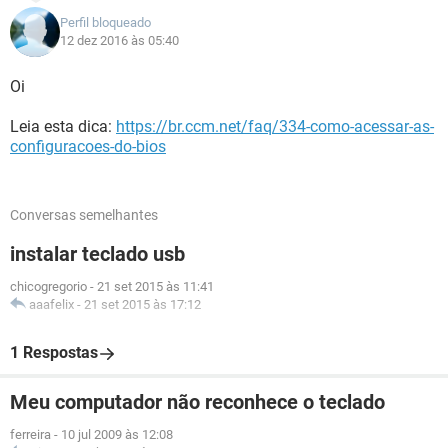
Perfil bloqueado
12 dez 2016 às 05:40
Oi
Leia esta dica:
https://br.ccm.net/faq/334-como-acessar-as-
configuracoes-do-bios
Conversas semelhantes
instalar teclado usb
chicogregorio
-
21 set 2015 às 11:41
aaafelix
-
21 set 2015 às 17:12
1 Respostas
Meu computador não reconhece o teclado
ferreira
-
10 jul 2009 às 12:08