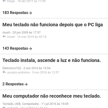
Diego
-
18 abr 2017 às 11:05
183 Respostas
Meu teclado não funciona depois que o PC liga
mush
-
20 jun 2009 às 17:37
Israel
-
16 mar 2019 às 03:18
143 Respostas
Teclado instala, ascende a luz e não funciona.
Eletronico102
-
2 nov 2016 às 15:54
usuário anônimo
-
3 nov 2016 às 12:57
2 Respostas
Meu computador não reconhece meu teclado.
Teclado, USB, Computador,
-
11 jul 2016 às 15:05