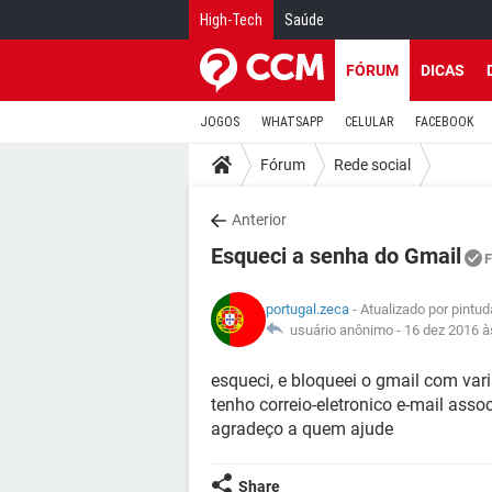
High-Tech
Saúde
FÓRUM
DICAS
JOGOS
WHATSAPP
CELULAR
FACEBOOK
Fórum
Rede social
Anterior
Esqueci a senha do Gmail
F
portugal.zeca
- Atualizado por pintu
usuário anônimo -
16 dez 2016 à
esqueci, e bloqueei o gmail com var
tenho correio-eletronico e-mail asso
agradeço a quem ajude
Share