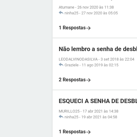
Atumane
-
26 nov 2020 às 11:38
ninha25
-
27 nov 2020 às 05:05
1 Respostas
Não lembro a senha de desb
LEODALVINODASILVA
-
3 set 2018 às 22:04
Graziele
-
11 ago 2019 às 02:15
2 Respostas
ESQUECI A SENHA DE DESBL
MURILLO25
-
17 abr 2021 às 14:38
ninha25
-
19 abr 2021 às 04:58
1 Respostas