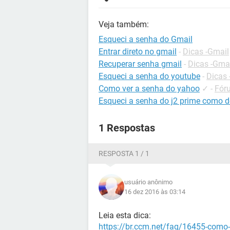
Veja também:
Esqueci a senha do Gmail
Entrar direto no gmail
-
Dicas -Gmail
Recuperar senha gmail
-
Dicas -Gma
Esqueci a senha do youtube
-
Dicas
Como ver a senha do yahoo
✓
-
Fór
Esqueci a senha do j2 prime como 
1 Respostas
RESPOSTA 1 / 1
usuário anônimo
16 dez 2016 às 03:14
Leia esta dica:
https://br.ccm.net/faq/16455-como-