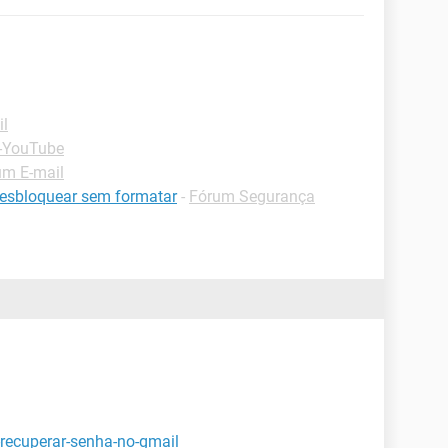
il
 -YouTube
um E-mail
desbloquear sem formatar
-
Fórum Segurança
recuperar-senha-no-gmail