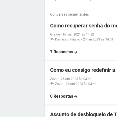
Conversas semelhantes
Como recuperar senha do me
Greice
-
16 mar 2021 às 14:32
DemissonFagner
-
24 jan 2023 às 14:01
7 Respostas
Como eu consigo redefinir a
Zezin
-
26 set 2023 às 03:44
Zezin
-
26 set 2023 às 03:44
0 Respostas
Assunto de desbloqueio de 