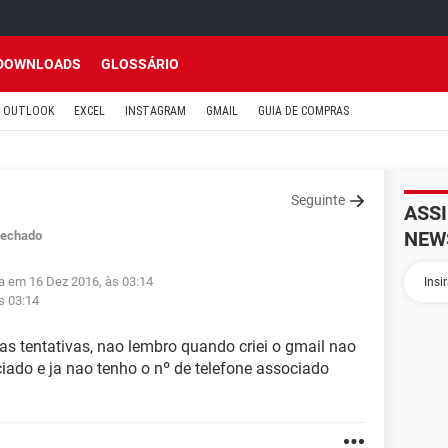
DOWNLOADS
GLOSSÁRIO
OUTLOOK
EXCEL
INSTAGRAM
GMAIL
GUIA DE COMPRAS
Seguinte
ASS
NEW
echado
da em 16 Dez 2016, às 03:14
s 03:14
ias tentativas, nao lembro quando criei o gmail nao
ciado e ja nao tenho o nº de telefone associado