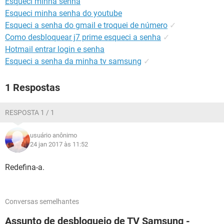
Esqueci minha senha
GUIA DE COMPRAS
Esqueci minha senha do youtube
Esqueci a senha do gmail e troquei de número
✓
Como desbloquear j7 prime esqueci a senha
✓
Hotmail entrar login e senha
Esqueci a senha da minha tv samsung
✓
1 Respostas
RESPOSTA 1 / 1
usuário anônimo
24 jan 2017 às 11:52
Redefina-a.
Conversas semelhantes
Assunto de desbloqueio de TV Samsung -