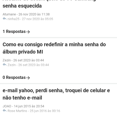
senha esquecida
Atumane
-
26 nov 2020 às 11:38
ninha25
-
27 nov 2020 às 05:05
1 Respostas
Como eu consigo redefinir a minha senha do
álbum privado MI
Zezin
-
26 set 2023 às 03:44
Zezin
-
26 set 2023 às 03:44
0 Respostas
e-mail yahoo, perdi senha, troquei de celular e
não tenho e-mail
JOAO
-
14 jun 2015 às 20:54
Rose Martins
-
25 jun 2016 às 00:16