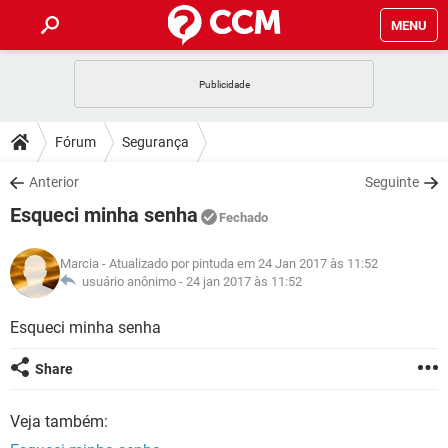
MENU
INÍCIO
JOGOS
WHATSAPP
DICAS
Fórum
Segurança
CELULAR
FACEBOOK
JOGOS
WHATSAPP
DOWNLOADS
Anterior
Seguinte
OUTLOOK
EXCEL
CELULAR
FACEBOOK
Esqueci minha senha
INSTAGRAM
JOGOS
GMAIL
WHATSAPP
Fechado
FÓRUM
OUTLOOK
EXCEL
GUIA DE COMPRAS
CELULAR
FACEBOOK
Marcia
- Atualizado por pintuda em 24 Jan 2017 às 11:52
INSTAGRAM
JOGOS
GMAIL
WHATSAPP
GLOSSÁRIO
usuário anônimo -
24 jan 2017 às 11:52
OUTLOOK
EXCEL
GUIA DE COMPRAS
CELULAR
FACEBOOK
INSTAGRAM
JOGOS
GMAIL
WHATSAPP
Esqueci minha senha
OUTLOOK
EXCEL
GUIA DE COMPRAS
CELULAR
FACEBOOK
Share
INSTAGRAM
GMAIL
OUTLOOK
EXCEL
GUIA DE COMPRAS
Veja também:
INSTAGRAM
GMAIL