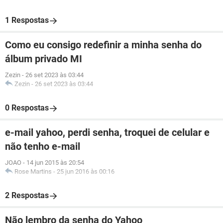
1 Respostas
Como eu consigo redefinir a minha senha do
álbum privado MI
Zezin
-
26 set 2023 às 03:44
Zezin
-
26 set 2023 às 03:44
0 Respostas
e-mail yahoo, perdi senha, troquei de celular e
não tenho e-mail
JOAO
-
14 jun 2015 às 20:54
Rose Martins
-
25 jun 2016 às 00:16
2 Respostas
Não lembro da senha do Yahoo