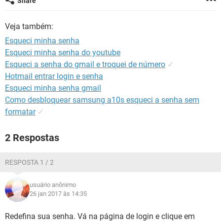
Share
GUIA DE COMPRAS
Veja também:
Esqueci minha senha
Esqueci minha senha do youtube
Esqueci a senha do gmail e troquei de número
✓
Hotmail entrar login e senha
Esqueci minha senha gmail
Como desbloquear samsung a10s esqueci a senha sem
formatar
✓
2 Respostas
RESPOSTA 1 / 2
usuário anônimo
26 jan 2017 às 14:35
Redefina sua senha. Vá na página de login e clique em