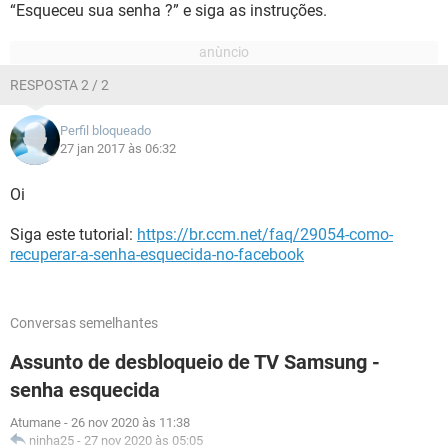
“Esqueceu sua senha ?” e siga as instruções.
RESPOSTA 2 / 2
Perfil bloqueado
27 jan 2017 às 06:32
Oi
Siga este tutorial:
https://br.ccm.net/faq/29054-como-
recuperar-a-senha-esquecida-no-facebook
Conversas semelhantes
Assunto de desbloqueio de TV Samsung -
senha esquecida
Atumane
-
26 nov 2020 às 11:38
ninha25
-
27 nov 2020 às 05:05