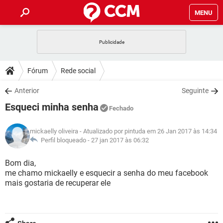
MENU
INÍCIO
JOGOS
WHATSAPP
DICAS
Fórum
Rede social
CELULAR
FACEBOOK
JOGOS
WHATSAPP
DOWNLOADS
Anterior
Seguinte
OUTLOOK
EXCEL
CELULAR
FACEBOOK
Esqueci minha senha
INSTAGRAM
JOGOS
GMAIL
WHATSAPP
Fechado
FÓRUM
OUTLOOK
EXCEL
GUIA DE COMPRAS
CELULAR
FACEBOOK
mickaelly oliveira
- Atualizado por pintuda em 26 Jan 2017 às 14:34
INSTAGRAM
JOGOS
GMAIL
WHATSAPP
GLOSSÁRIO
Perfil bloqueado -
27 jan 2017 às 06:32
OUTLOOK
EXCEL
GUIA DE COMPRAS
CELULAR
FACEBOOK
INSTAGRAM
JOGOS
GMAIL
WHATSAPP
Bom dia,
OUTLOOK
EXCEL
me chamo mickaelly e esquecir a senha do meu facebook
GUIA DE COMPRAS
CELULAR
FACEBOOK
mais gostaria de recuperar ele
INSTAGRAM
GMAIL
OUTLOOK
EXCEL
GUIA DE COMPRAS
INSTAGRAM
GMAIL