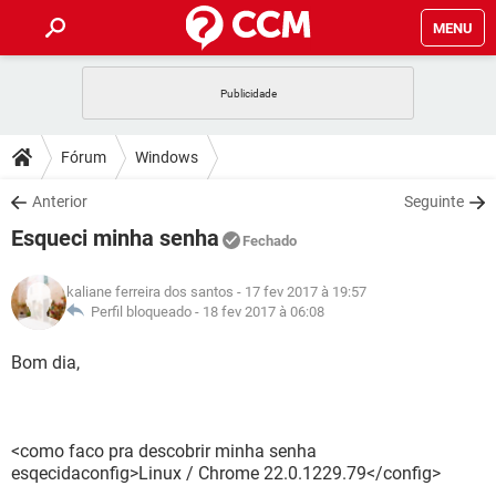
MENU
INÍCIO
JOGOS
WHATSAPP
DICAS
Fórum
Windows
CELULAR
FACEBOOK
JOGOS
WHATSAPP
DOWNLOADS
Anterior
Seguinte
OUTLOOK
EXCEL
CELULAR
FACEBOOK
Esqueci minha senha
INSTAGRAM
JOGOS
GMAIL
WHATSAPP
Fechado
FÓRUM
OUTLOOK
EXCEL
GUIA DE COMPRAS
CELULAR
FACEBOOK
kaliane ferreira dos santos
- 17 fev 2017 à 19:57
INSTAGRAM
JOGOS
GMAIL
WHATSAPP
GLOSSÁRIO
Perfil bloqueado -
18 fev 2017 à 06:08
OUTLOOK
EXCEL
GUIA DE COMPRAS
CELULAR
FACEBOOK
INSTAGRAM
JOGOS
GMAIL
WHATSAPP
Bom dia,
OUTLOOK
EXCEL
GUIA DE COMPRAS
CELULAR
FACEBOOK
INSTAGRAM
GMAIL
OUTLOOK
EXCEL
GUIA DE COMPRAS
<como faco pra descobrir minha senha
INSTAGRAM
GMAIL
esqecidaconfig>Linux / Chrome 22.0.1229.79</config>