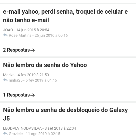
e-mail yahoo, perdi senha, troquei de celular e
não tenho e-mail
JOAO
-
14 jun 2015 à 20:54
Rose Martins
-
25 jun 2016 à 00:16
2 Respostas
Não lembro da senha do Yahoo
Mariza
-
4 fev 2019 à 21:53
ninha25
-
5 fev 2019 à 04:45
1 Respostas
Não lembro a senha de desbloqueio do Galaxy
J5
LEODALVINODASILVA
-
3 set 2018 à 22:04
Graziele
-
11 ago 2019 à 02:15