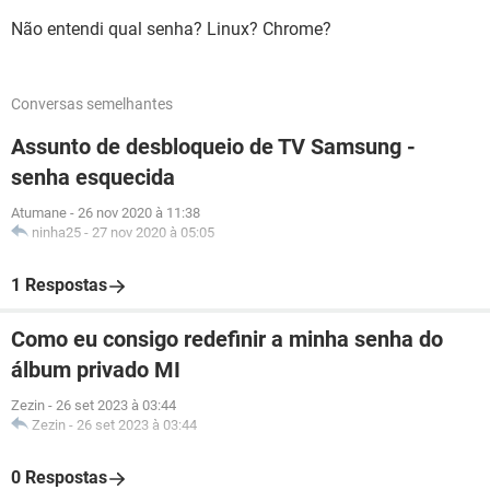
Não entendi qual senha? Linux? Chrome?
Conversas semelhantes
Assunto de desbloqueio de TV Samsung -
senha esquecida
Atumane
-
26 nov 2020 à 11:38
ninha25
-
27 nov 2020 à 05:05
1 Respostas
Como eu consigo redefinir a minha senha do
álbum privado MI
Zezin
-
26 set 2023 à 03:44
Zezin
-
26 set 2023 à 03:44
0 Respostas