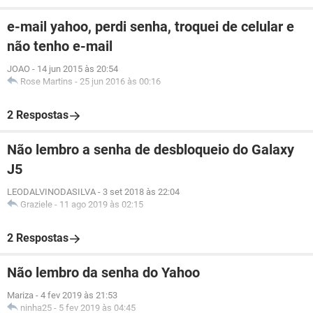
e-mail yahoo, perdi senha, troquei de celular e
não tenho e-mail
JOAO
-
14 jun 2015 às 20:54
Rose Martins
-
25 jun 2016 às 00:16
2 Respostas
Não lembro a senha de desbloqueio do Galaxy
J5
LEODALVINODASILVA
-
3 set 2018 às 22:04
Graziele
-
11 ago 2019 às 02:15
2 Respostas
Não lembro da senha do Yahoo
Mariza
-
4 fev 2019 às 21:53
ninha25
-
5 fev 2019 às 04:45