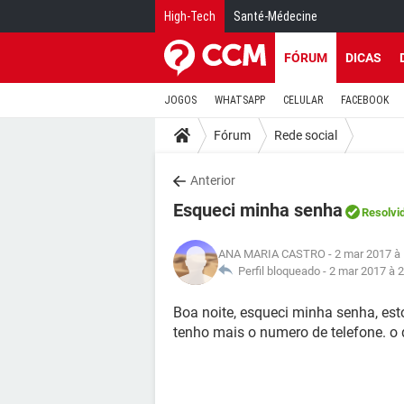
High-Tech
Santé-Médecine
FÓRUM
DICAS
JOGOS
WHATSAPP
CELULAR
FACEBOOK
Fórum
Rede social
Anterior
Esqueci minha senha
Resolvi
ANA MARIA CASTRO
- 2 mar 2017 à
Perfil bloqueado -
2 mar 2017 à 
Boa noite, esqueci minha senha, e
tenho mais o numero de telefone. o