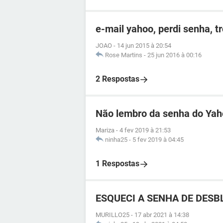
e-mail yahoo, perdi senha, t
JOAO
-
14 jun 2015 à 20:54
Rose Martins
-
25 jun 2016 à 00:16
2 Respostas
Não lembro da senha do Ya
Mariza
-
4 fev 2019 à 21:53
ninha25
-
5 fev 2019 à 04:45
1 Respostas
ESQUECI A SENHA DE DESBL
MURILLO25
-
17 abr 2021 à 14:38