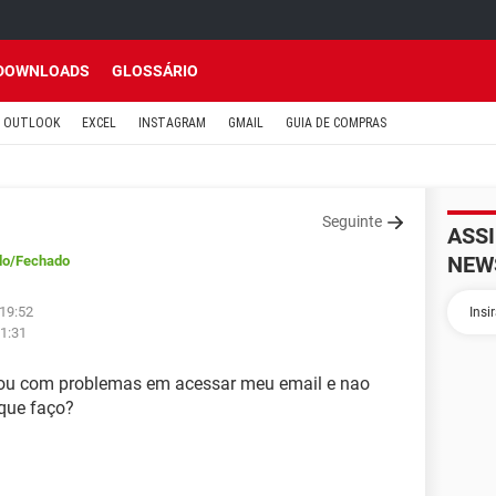
DOWNLOADS
GLOSSÁRIO
OUTLOOK
EXCEL
INSTAGRAM
GMAIL
GUIA DE COMPRAS
Seguinte
ASS
NEW
do
/Fechado
 19:52
21:31
stou com problemas em acessar meu email e nao
 que faço?