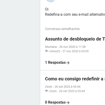
Oi
Redefina-a com seu e-mail alternativ
Conversas semelhantes
Assunto de desbloqueio de 
Atumane
-
26 nov 2020 à 11:38
ninha25
-
27 nov 2020 à 05:05
1 Respostas
Como eu consigo redefinir a
Zezin
-
26 set 2023 à 03:44
Zezin
-
26 set 2023 à 03:44
0 Respostas