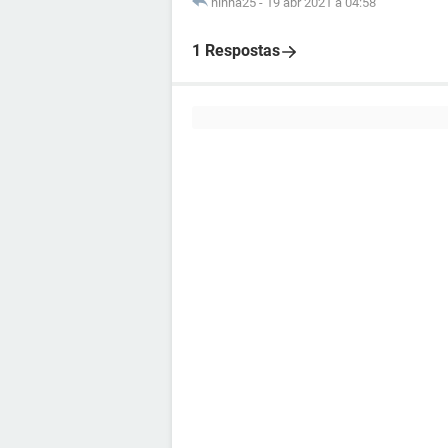
ninha25
-
19 abr 2021 à 04:58
1 Respostas