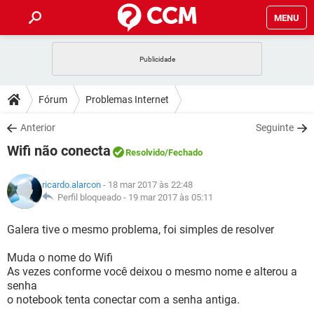
MENU
INÍCIO
JOGOS
WHATSAPP
DICAS
Fórum
Problemas Internet
CELULAR
FACEBOOK
JOGOS
WHATSAPP
DOWNLOADS
Anterior
Seguinte
OUTLOOK
EXCEL
CELULAR
FACEBOOK
Wifi não conecta
INSTAGRAM
JOGOS
GMAIL
WHATSAPP
Resolvido
/Fechado
FÓRUM
OUTLOOK
EXCEL
GUIA DE COMPRAS
CELULAR
FACEBOOK
ricardo.alarcon
- 18 mar 2017 às 22:48
INSTAGRAM
JOGOS
GMAIL
WHATSAPP
GLOSSÁRIO
Perfil bloqueado -
19 mar 2017 às 05:11
OUTLOOK
EXCEL
GUIA DE COMPRAS
CELULAR
FACEBOOK
INSTAGRAM
JOGOS
GMAIL
WHATSAPP
Galera tive o mesmo problema, foi simples de resolver
OUTLOOK
EXCEL
GUIA DE COMPRAS
CELULAR
FACEBOOK
Muda o nome do Wifi
INSTAGRAM
GMAIL
As vezes conforme você deixou o mesmo nome e alterou a
OUTLOOK
EXCEL
GUIA DE COMPRAS
senha
INSTAGRAM
GMAIL
o notebook tenta conectar com a senha antiga.