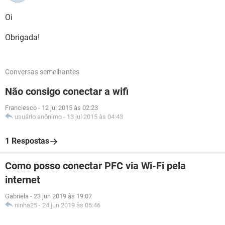
Oi
Obrigada!
Conversas semelhantes
Não consigo conectar a wifi
Franciesco
-
12 jul 2015 às 02:23
usuário anônimo
-
13 jul 2015 às 04:43
1 Respostas
Como posso conectar PFC via Wi-Fi pela
internet
Gabriela
-
23 jun 2019 às 19:07
ninha25
-
24 jun 2019 às 05:46