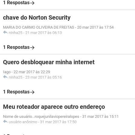
1 Respostas
chave do Norton Security
MARIA DO CARMO OLIVEIRA DE FREITAS
-
20 mar 2017 às 17:54
ninha25
-
21 mar 2017 às 06:13
1 Respostas
Quero desbloquear minha internet
Iago
-
22 mar 2017 às 22:29
ninha25
-
23 mar 2017 às 05:16
1 Respostas
Meu roteador aparece outro endereço
Nome de usuário...roquejunilaviopereiralopes
-
31 mar 2017 às 15:11
usuário anônimo
-
31 mar 2017 às 17:50