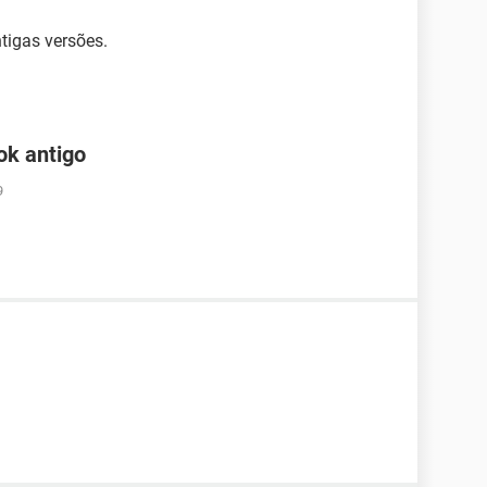
tigas versões.
ok antigo
9