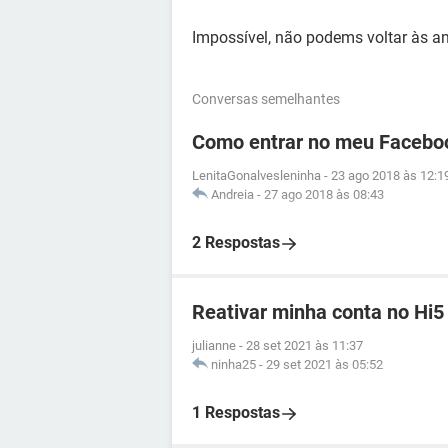
Impossível, não podems voltar às an
Conversas semelhantes
Como entrar no meu Facebo
LenitaGonalvesleninha
-
23 ago 2018 às 12:1
Andreia
-
27 ago 2018 às 08:43
2 Respostas
Reativar minha conta no Hi5
julianne
-
28 set 2021 às 11:37
ninha25
-
29 set 2021 às 05:52
1 Respostas