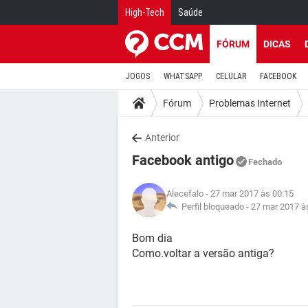
High-Tech
Saúde
FÓRUM
DICAS
JOGOS
WHATSAPP
CELULAR
FACEBOOK
Fórum
Problemas Internet
Anterior
Facebook antigo
Fechado
Alecefalo
- 27 mar 2017 às 00:15
Perfil bloqueado -
27 mar 2017 à
Bom dia
Como.voltar a versão antiga?