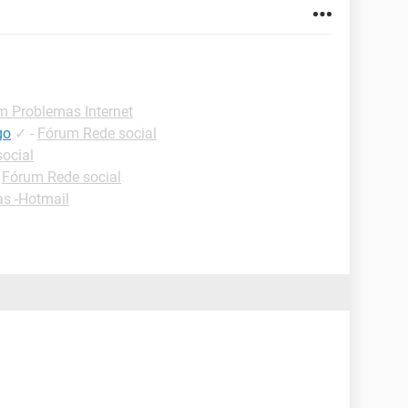
m Problemas Internet
go
✓
-
Fórum Rede social
ocial
-
Fórum Rede social
as -Hotmail