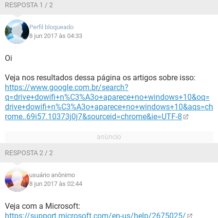
RESPOSTA 1 / 2
Perfil bloqueado
8 jun 2017 às 04:33
Oi
Veja nos resultados dessa página os artigos sobre isso:
https://www.google.com.br/search?
q=drive+dowifi+n%C3%A3o+aparece+no+windows+10&oq=
drive+dowifi+n%C3%A3o+aparece+no+windows+10&aqs=ch
rome..69i57.10373j0j7&sourceid=chrome&ie=UTF-8
RESPOSTA 2 / 2
usuário anônimo
8 jun 2017 às 02:44
Veja com a Microsoft:
https://support.microsoft.com/en-us/help/2675025/