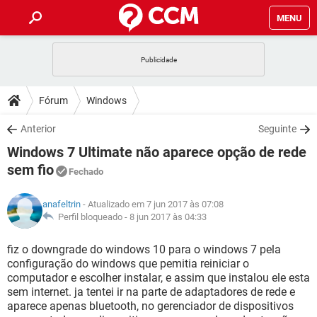
MENU
INÍCIO
JOGOS
WHATSAPP
DICAS
Fórum
Windows
CELULAR
FACEBOOK
JOGOS
WHATSAPP
DOWNLOADS
Anterior
Seguinte
OUTLOOK
EXCEL
CELULAR
FACEBOOK
Windows 7 Ultimate não aparece opção de rede
INSTAGRAM
JOGOS
GMAIL
WHATSAPP
FÓRUM
OUTLOOK
EXCEL
sem fio
Fechado
GUIA DE COMPRAS
CELULAR
FACEBOOK
INSTAGRAM
JOGOS
GMAIL
WHATSAPP
GLOSSÁRIO
OUTLOOK
EXCEL
anafeltrin
- Atualizado em 7 jun 2017 às 07:08
GUIA DE COMPRAS
CELULAR
FACEBOOK
Perfil bloqueado -
8 jun 2017 às 04:33
INSTAGRAM
JOGOS
GMAIL
WHATSAPP
OUTLOOK
EXCEL
fiz o downgrade do windows 10 para o windows 7 pela
GUIA DE COMPRAS
CELULAR
FACEBOOK
INSTAGRAM
GMAIL
configuração do windows que pemitia reiniciar o
OUTLOOK
EXCEL
computador e escolher instalar, e assim que instalou ele esta
GUIA DE COMPRAS
sem internet. ja tentei ir na parte de adaptadores de rede e
INSTAGRAM
GMAIL
aparece apenas bluetooth, no gerenciador de dispositivos