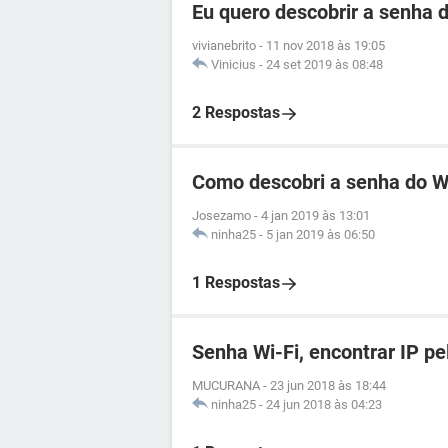
Eu quero descobrir a senha d
vivianebrito
-
11 nov 2018 às 19:05
Vinicius
-
24 set 2019 às 08:48
2 Respostas
Como descobri a senha do Wi
Josezamo
-
4 jan 2019 às 13:01
ninha25
-
5 jan 2019 às 06:50
1 Respostas
Senha Wi-Fi, encontrar IP pel
MUCURANA
-
23 jun 2018 às 18:44
ninha25
-
24 jun 2018 às 04:23