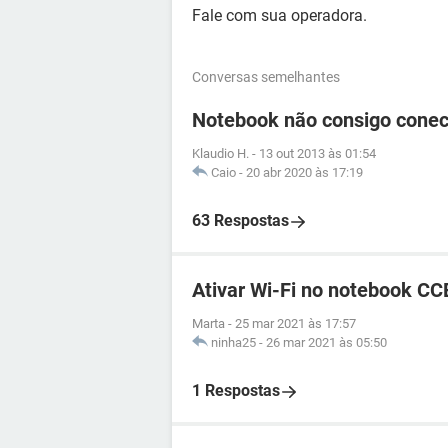
Fale com sua operadora.
Conversas semelhantes
Notebook não consigo conect
Klaudio H.
-
13 out 2013 às 01:54
Caio
-
20 abr 2020 às 17:19
63 Respostas
Ativar Wi-Fi no notebook CC
Marta
-
25 mar 2021 às 17:57
ninha25
-
26 mar 2021 às 05:50
1 Respostas