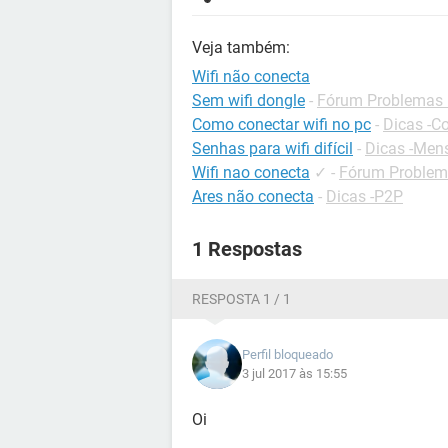
Veja também:
Wifi não conecta
Sem wifi dongle
-
Fórum Problemas I
Como conectar wifi no pc
-
Dicas -C
Senhas para wifi difícil
-
Dicas -Men
Wifi nao conecta
✓
-
Fórum Problema
Ares não conecta
-
Dicas -P2P
1 Respostas
RESPOSTA 1 / 1
Perfil bloqueado
3 jul 2017 às 15:55
Oi