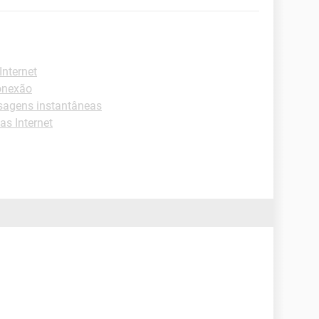
nternet
onexão
sagens instantâneas
s Internet