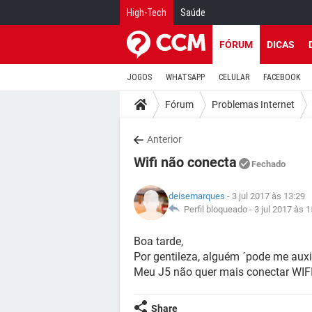
High-Tech
Saúde
FÓRUM
DICAS
JOGOS
WHATSAPP
CELULAR
FACEBOOK
Fórum
Problemas Internet
Anterior
Wifi não conecta
Fechado
deisemarques
- 3 jul 2017 às 13:29
Perfil bloqueado -
3 jul 2017 às 1
Boa tarde,
Por gentileza, alguém ´pode me auxil
Meu J5 não quer mais conectar WIFI,
Share