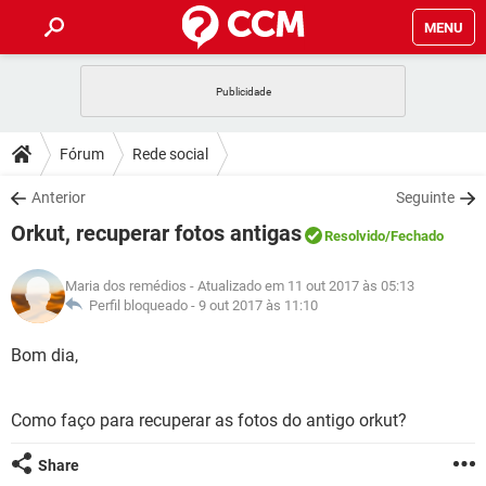
MENU
INÍCIO
JOGOS
WHATSAPP
DICAS
Fórum
Rede social
CELULAR
FACEBOOK
JOGOS
WHATSAPP
DOWNLOADS
Anterior
Seguinte
OUTLOOK
EXCEL
CELULAR
FACEBOOK
Orkut, recuperar fotos antigas
INSTAGRAM
JOGOS
GMAIL
WHATSAPP
Resolvido
/Fechado
FÓRUM
OUTLOOK
EXCEL
GUIA DE COMPRAS
CELULAR
FACEBOOK
Maria dos remédios
- Atualizado em 11 out 2017 às 05:13
INSTAGRAM
JOGOS
GMAIL
WHATSAPP
GLOSSÁRIO
Perfil bloqueado -
9 out 2017 às 11:10
OUTLOOK
EXCEL
GUIA DE COMPRAS
CELULAR
FACEBOOK
INSTAGRAM
JOGOS
GMAIL
WHATSAPP
Bom dia,
OUTLOOK
EXCEL
GUIA DE COMPRAS
CELULAR
FACEBOOK
INSTAGRAM
GMAIL
Como faço para recuperar as fotos do antigo orkut?
OUTLOOK
EXCEL
GUIA DE COMPRAS
INSTAGRAM
GMAIL
Share