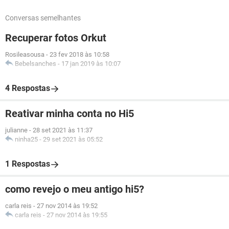
Conversas semelhantes
Recuperar fotos Orkut
Rosileasousa
-
23 fev 2018 às 10:58
Bebelsanches
-
17 jan 2019 às 10:07
4 Respostas
Reativar minha conta no Hi5
julianne
-
28 set 2021 às 11:37
ninha25
-
29 set 2021 às 05:52
1 Respostas
como revejo o meu antigo hi5?
carla reis
-
27 nov 2014 às 19:52
carla reis
-
27 nov 2014 às 19:55