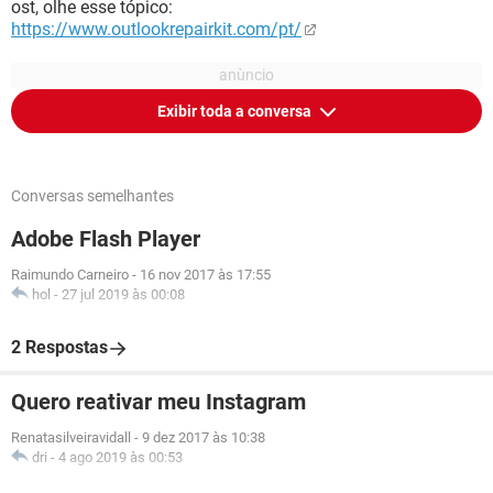
ost, olhe esse tópico:
https://www.outlookrepairkit.com/pt/
Exibir toda a conversa
Conversas semelhantes
Adobe Flash Player
Raimundo Carneiro
-
16 nov 2017 às 17:55
hol
-
27 jul 2019 às 00:08
2 Respostas
Quero reativar meu Instagram
Renatasilveiravidall
-
9 dez 2017 às 10:38
dri
-
4 ago 2019 às 00:53