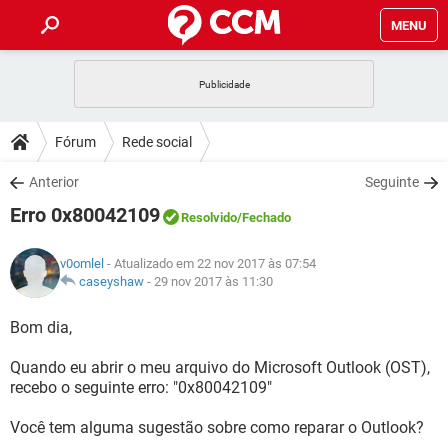
MENU
INÍCIO
JOGOS
WHATSAPP
DICAS
Fórum
Rede social
CELULAR
FACEBOOK
JOGOS
WHATSAPP
DOWNLOADS
Anterior
Seguinte
OUTLOOK
EXCEL
CELULAR
FACEBOOK
Erro 0x80042109
INSTAGRAM
JOGOS
GMAIL
WHATSAPP
Resolvido
/Fechado
FÓRUM
OUTLOOK
EXCEL
GUIA DE COMPRAS
CELULAR
FACEBOOK
v0omlel
- Atualizado em 22 nov 2017 às 07:54
INSTAGRAM
JOGOS
GMAIL
WHATSAPP
GLOSSÁRIO
caseyshaw
-
29 nov 2017 às 11:30
OUTLOOK
EXCEL
GUIA DE COMPRAS
CELULAR
FACEBOOK
INSTAGRAM
JOGOS
GMAIL
WHATSAPP
Bom dia,
OUTLOOK
EXCEL
GUIA DE COMPRAS
CELULAR
FACEBOOK
Quando eu abrir o meu arquivo do Microsoft Outlook (OST),
INSTAGRAM
GMAIL
recebo o seguinte erro: "0x80042109"
OUTLOOK
EXCEL
GUIA DE COMPRAS
INSTAGRAM
GMAIL
Você tem alguma sugestão sobre como reparar o Outlook?