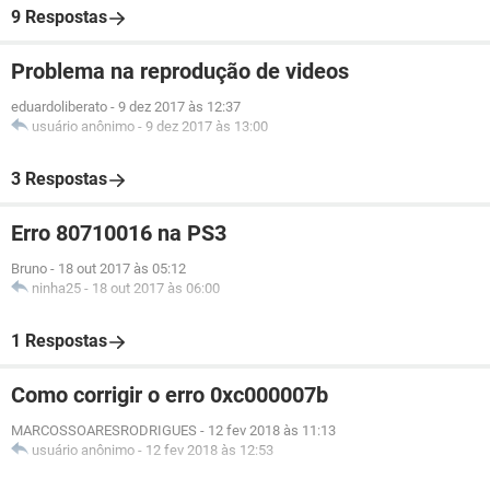
9 Respostas
Problema na reprodução de videos
eduardoliberato
-
9 dez 2017 às 12:37
usuário anônimo
-
9 dez 2017 às 13:00
3 Respostas
Erro 80710016 na PS3
Bruno
-
18 out 2017 às 05:12
ninha25
-
18 out 2017 às 06:00
1 Respostas
Como corrigir o erro 0xc000007b
MARCOSSOARESRODRIGUES
-
12 fev 2018 às 11:13
usuário anônimo
-
12 fev 2018 às 12:53