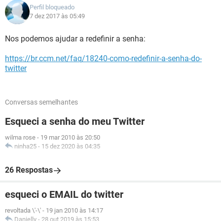
Perfil bloqueado
7 dez 2017 às 05:49
Nos podemos ajudar a redefinir a senha:
https://br.ccm.net/faq/18240-como-redefinir-a-senha-do-
twitter
Conversas semelhantes
Esqueci a senha do meu Twitter
wilma rose
-
19 mar 2010 às 20:50
ninha25
-
15 dez 2020 às 04:35
26 Respostas
esqueci o EMAIL do twitter
revoltada \'-\'
-
19 jan 2010 às 14:17
Danielly
-
28 out 2019 às 15:53