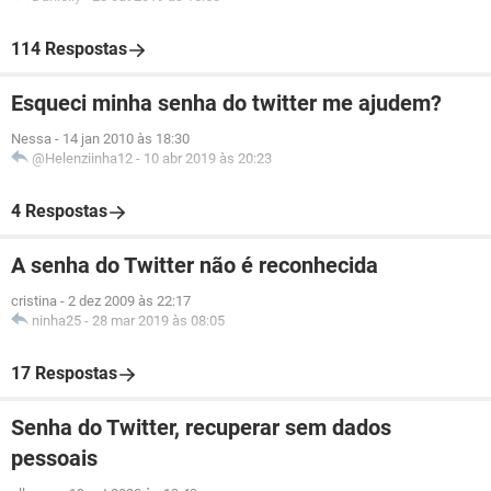
114 Respostas
Esqueci minha senha do twitter me ajudem?
Nessa
-
14 jan 2010 às 18:30
@Helenziinha12
-
10 abr 2019 às 20:23
4 Respostas
A senha do Twitter não é reconhecida
cristina
-
2 dez 2009 às 22:17
ninha25
-
28 mar 2019 às 08:05
17 Respostas
Senha do Twitter, recuperar sem dados
pessoais