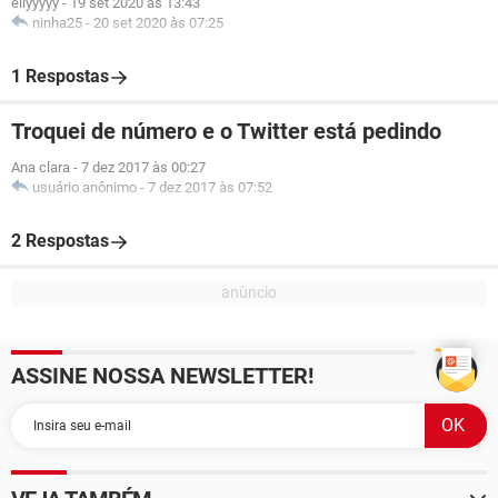
ellyyyyy
-
19 set 2020 às 13:43
ninha25
-
20 set 2020 às 07:25
1 Respostas
Troquei de número e o Twitter está pedindo
Ana clara
-
7 dez 2017 às 00:27
usuário anônimo
-
7 dez 2017 às 07:52
2 Respostas
ASSINE NOSSA NEWSLETTER!