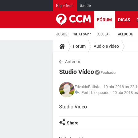
High-Tech
Saúde
FÓRUM
DICAS
JOGOS
WHATSAPP
CELULAR
FACEBOOK
Fórum
Áudio e vídeo
Anterior
Studio Vídeo
Fechado
EdvaldoBatista
- 19 abr 2018 às 22:1
Perfil bloqueado -
20 abr 2018 às
Studio Vídeo
Share