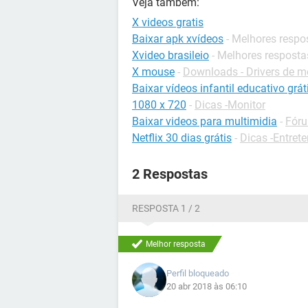
Veja também:
X videos gratis
Baixar apk xvídeos
- Melhores respo
Xvideo brasileio
- Melhores resposta
X mouse
-
Downloads - Drivers de 
Baixar vídeos infantil educativo grát
1080 x 720
-
Dicas -Monitor
Baixar videos para multimidia
-
Fóru
Netflix 30 dias grátis
-
Dicas -Entret
2 Respostas
RESPOSTA 1 / 2
Melhor resposta
Perfil bloqueado
20 abr 2018 às 06:10