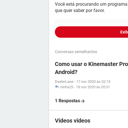
Você está procurando um programa par
que quer saber por favor.
Exib
Conversas semelhantes
Como usar o Kinemaster Pro
Android?
DexterLane
-
17 nov 2020 às 02:15
ninha25
-
18 nov 2020 às 05:31
1 Respostas
Vídeos vídeos