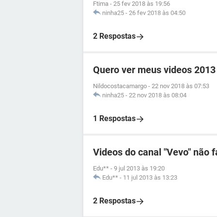
Ftima
-
25 fev 2018 às 19:56
ninha25
-
26 fev 2018 às 04:50
2 Respostas
Quero ver meus videos 2013
Nildocostacamargo
-
22 nov 2018 às 07:53
ninha25
-
22 nov 2018 às 08:04
1 Respostas
Videos do canal "Vevo" não 
Edu**
-
9 jul 2013 às 19:20
Edu**
-
11 jul 2013 às 13:23
2 Respostas