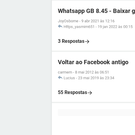
Whatsapp GB 8.45 - Baixar g
JoyOsborne
-
9 abr 2021 às 12:16
Https_yasmim651
-
19 jan 2022 às 00:15
3 Respostas
Voltar ao Facebook antigo
carmem
-
8 mai 2012 às 06:51
Lucius
-
23 mai 2019 às 23:34
55 Respostas