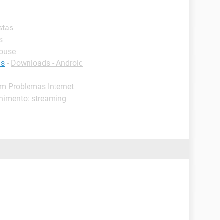
stas
s
mouse
is
-
Downloads - Android
m Problemas Internet
enimento: streaming