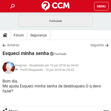
MENU
INÍCIO
JOGOS
WHATSAPP
DICAS
Fórum
Segurança
CELULAR
FACEBOOK
JOGOS
WHATSAPP
DOWNLOADS
Anterior
Seguinte
OUTLOOK
EXCEL
CELULAR
FACEBOOK
Esqueci minha senha
INSTAGRAM
JOGOS
GMAIL
WHATSAPP
Fechado
FÓRUM
OUTLOOK
EXCEL
GUIA DE COMPRAS
CELULAR
FACEBOOK
Deigmar
- Atualizado em 16 jun 2018 às 04:42
INSTAGRAM
JOGOS
GMAIL
WHATSAPP
GLOSSÁRIO
Perfil bloqueado -
16 jun 2018 às 04:42
OUTLOOK
EXCEL
GUIA DE COMPRAS
CELULAR
FACEBOOK
INSTAGRAM
JOGOS
GMAIL
WHATSAPP
Bom dia,
OUTLOOK
EXCEL
Me ajuda.Esqueci minha senha de desbloqueio.O q devo
GUIA DE COMPRAS
CELULAR
FACEBOOK
fazer?
INSTAGRAM
GMAIL
OUTLOOK
EXCEL
GUIA DE COMPRAS
INSTAGRAM
GMAIL