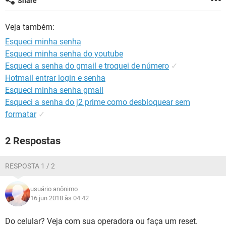
Share
GUIA DE COMPRAS
Veja também:
Esqueci minha senha
Esqueci minha senha do youtube
Esqueci a senha do gmail e troquei de número
✓
Hotmail entrar login e senha
Esqueci minha senha gmail
Esqueci a senha do j2 prime como desbloquear sem
formatar
✓
2 Respostas
RESPOSTA 1 / 2
usuário anônimo
16 jun 2018 às 04:42
Do celular? Veja com sua operadora ou faça um reset.