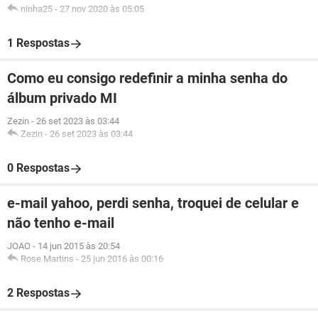
ninha25
-
27 nov 2020 às 05:05
1 Respostas
Como eu consigo redefinir a minha senha do
álbum privado MI
Zezin
-
26 set 2023 às 03:44
Zezin
-
26 set 2023 às 03:44
0 Respostas
e-mail yahoo, perdi senha, troquei de celular e
não tenho e-mail
JOAO
-
14 jun 2015 às 20:54
Rose Martins
-
25 jun 2016 às 00:16
2 Respostas