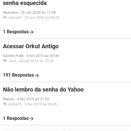
senha esquecida
Atumane
-
26 nov 2020 às 11:38
ninha25
-
27 nov 2020 às 05:05
1 Respostas
Acessar Orkut Antigo
Sandra Politi
-
9 fev 2013 às 09:38
Joza
-
24 out 2022 às 15:24
191 Respostas
Não lembro da senha do Yahoo
Mariza
-
4 fev 2019 às 21:53
ninha25
-
5 fev 2019 às 04:45
1 Respostas