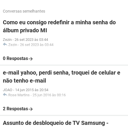
Conversas semelhantes
Como eu consigo redefinir a minha senha do
álbum privado MI
Zezin
-
26 set 2023 às 03:44
Zezin
-
26 set 2023 às 03:44
0 Respostas
e-mail yahoo, perdi senha, troquei de celular e
não tenho e-mail
JOAO
-
14 jun 2015 às 20:54
Rose Martins
-
25 jun 2016 às 00:16
2 Respostas
Assunto de desbloqueio de TV Samsung -