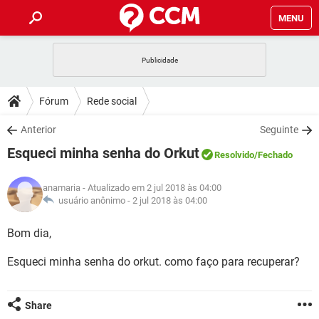
MENU
INÍCIO
JOGOS
WHATSAPP
DICAS
Fórum
Rede social
CELULAR
FACEBOOK
JOGOS
WHATSAPP
DOWNLOADS
Anterior
Seguinte
OUTLOOK
EXCEL
CELULAR
FACEBOOK
Esqueci minha senha do Orkut
INSTAGRAM
JOGOS
GMAIL
WHATSAPP
Resolvido
/Fechado
FÓRUM
OUTLOOK
EXCEL
GUIA DE COMPRAS
CELULAR
FACEBOOK
anamaria
- Atualizado em 2 jul 2018 às 04:00
INSTAGRAM
JOGOS
GMAIL
WHATSAPP
GLOSSÁRIO
usuário anônimo -
2 jul 2018 às 04:00
OUTLOOK
EXCEL
GUIA DE COMPRAS
CELULAR
FACEBOOK
INSTAGRAM
JOGOS
GMAIL
WHATSAPP
Bom dia,
OUTLOOK
EXCEL
GUIA DE COMPRAS
CELULAR
FACEBOOK
Esqueci minha senha do orkut. como faço para recuperar?
INSTAGRAM
GMAIL
OUTLOOK
EXCEL
GUIA DE COMPRAS
INSTAGRAM
GMAIL
Share