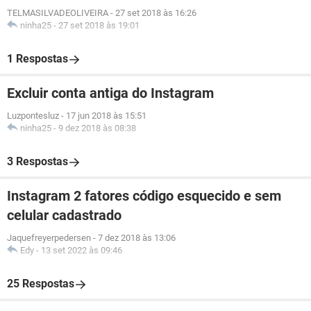
TELMASILVADEOLIVEIRA
-
27 set 2018 às 16:26
ninha25
-
27 set 2018 às 19:01
1 Respostas
Excluir conta antiga do Instagram
Luzpontesluz
-
17 jun 2018 às 15:51
ninha25
-
9 dez 2018 às 08:38
3 Respostas
Instagram 2 fatores código esquecido e sem
celular cadastrado
Jaquefreyerpedersen
-
7 dez 2018 às 13:06
Edy
-
13 set 2022 às 09:46
25 Respostas