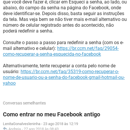
que você deve fazer é, clicar em Esqueci a senha, ao lado, ou
abaixo, do campo da senha na página do Facebook, onde
deve identificar-se. Depois disso, basta seguir as instruções
da tela. Mas veja bem se não tiver mais e-mail alternativo ou
número de celular registrado antes do acontecido, não
poderá redefinir a senha.
Consulte o passo a passo para redefinir a senha (com os e-
mail alternativo e celular):
https://br.ccm.net/faq/29054-
como-recuperar-a-senha-esquecida-no-facebook
Alternativamente, tente recuperar a conta pelo nome de
usuário:
https://br.ccm.net/faq/35319-como-recuperar-o-
nome-de-usuario-ou-a-senha-do-facebook-gmail-hotmail-ou-
yahoo
Conversas semelhantes
Como entrar no meu Facebook antigo
LenitaGonalvesleninha
-
23 ago 2018 às 12:19
Andreia
-
27 ago 2018 às 08:43