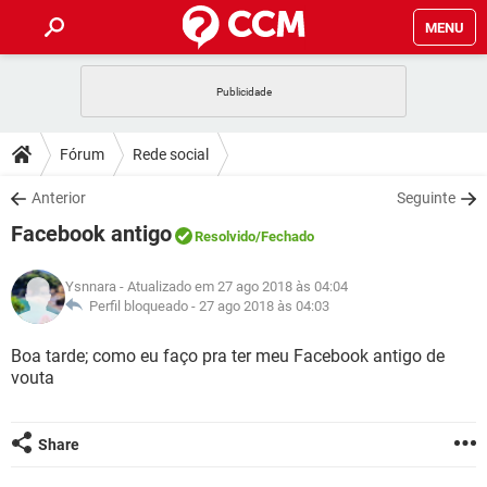
MENU
INÍCIO
JOGOS
WHATSAPP
DICAS
Fórum
Rede social
CELULAR
FACEBOOK
JOGOS
WHATSAPP
DOWNLOADS
Anterior
Seguinte
OUTLOOK
EXCEL
CELULAR
FACEBOOK
Facebook antigo
INSTAGRAM
JOGOS
GMAIL
WHATSAPP
Resolvido
/Fechado
FÓRUM
OUTLOOK
EXCEL
GUIA DE COMPRAS
CELULAR
FACEBOOK
Ysnnara
- Atualizado em 27 ago 2018 às 04:04
INSTAGRAM
JOGOS
GMAIL
WHATSAPP
GLOSSÁRIO
Perfil bloqueado -
27 ago 2018 às 04:03
OUTLOOK
EXCEL
GUIA DE COMPRAS
CELULAR
FACEBOOK
INSTAGRAM
JOGOS
GMAIL
WHATSAPP
Boa tarde; como eu faço pra ter meu Facebook antigo de
OUTLOOK
EXCEL
vouta
GUIA DE COMPRAS
CELULAR
FACEBOOK
INSTAGRAM
GMAIL
OUTLOOK
EXCEL
GUIA DE COMPRAS
Share
INSTAGRAM
GMAIL