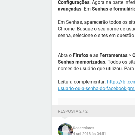
Configurações
. Agora na parte infe
avançadas
. Em
Senhas e formulári
Em Senhas, aparecerão todos os sit
Chrome. Busque o seu nome de usuár
senha, selecione o sites em questão
Abra o
Firefox
e as
Ferramentas
>
O
Senhas memorizadas
. Todos os si
nomes de usuário que utilizou. Para
Leitura complementar:
https://br.c
usuario-ou-a-senha-do-facebook-gma
RESPOSTA 2 / 2
Rosecolares
4 set 2018 às 04:51