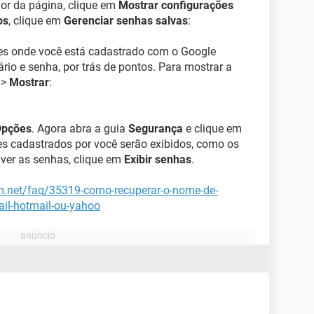
rior da página, clique em
Mostrar configurações
os
, clique em
Gerenciar senhas salvas
:
es onde você está cadastrado com o Google
io e senha, por trás de pontos. Para mostrar a
 >
Mostrar
:
pções
. Agora abra a guia
Segurança
e clique em
tes cadastrados por você serão exibidos, como os
 ver as senhas, clique em
Exibir senhas
.
cm.net/faq/35319-como-recuperar-o-nome-de-
il-hotmail-ou-yahoo