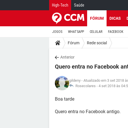
High-Tech
Saúde
FÓRUM
DICAS
JOGOS
WHATSAPP
CELULAR
FACEBOOK
Fórum
Rede social
Anterior
Quero entra no Facebook an
gildeny
- Atualizado em 3 set 2018 à
Rosecolares -
4 set 2018 às 04:
Boa tarde
Quero entra no Facebook antigo.