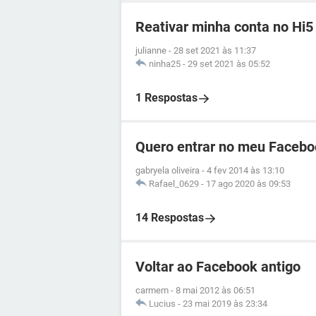
Reativar minha conta no Hi5
julianne
-
28 set 2021 às 11:37
ninha25
-
29 set 2021 às 05:52
1 Respostas
Quero entrar no meu Facebo
gabryela oliveira
-
4 fev 2014 às 13:10
Rafael_0629
-
17 ago 2020 às 09:53
14 Respostas
Voltar ao Facebook antigo
carmem
-
8 mai 2012 às 06:51
Lucius
-
23 mai 2019 às 23:34