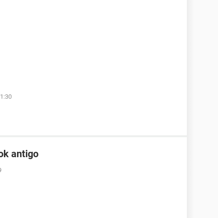
1:30
ok antigo
9