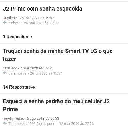
J2 Prime com senha esquecida
Rosilene
-
25 mai 2021 às 19:57
ninha25
-
26 mai 2021 às 03:53
1 Respostas
Troquei senha da minha Smart TV LG o que
fazer
Cristiago
-
7 mar 2020 às 15:58
carambavei
-
26 jul 2023 às 15:57
14 Respostas
Esqueci a senha padrão do meu celular J2
Prime
mirellyfreitas
-
5 ago 2018 às 09:38
Tinamoreira1993@gmaipcom
-
12 mar 2019 às 22:26