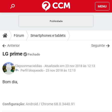
MENU
INÍCIO
JOGOS
WHATSAPP
DICAS
Fórum
Smartphones e tablets
CELULAR
FACEBOOK
JOGOS
WHATSAPP
DOWNLOADS
Anterior
Seguinte
OUTLOOK
EXCEL
CELULAR
FACEBOOK
LG prime
INSTAGRAM
JOGOS
GMAIL
WHATSAPP
Fechado
FÓRUM
OUTLOOK
EXCEL
GUIA DE COMPRAS
CELULAR
FACEBOOK
Clepsonmacieldias
- Atualizado em 23 nov 2018 às 12:13
INSTAGRAM
JOGOS
GMAIL
WHATSAPP
GLOSSÁRIO
Perfil bloqueado -
23 nov 2018 às 12:13
OUTLOOK
EXCEL
GUIA DE COMPRAS
CELULAR
FACEBOOK
INSTAGRAM
JOGOS
GMAIL
WHATSAPP
Bom dia,
OUTLOOK
EXCEL
GUIA DE COMPRAS
CELULAR
FACEBOOK
INSTAGRAM
GMAIL
OUTLOOK
EXCEL
GUIA DE COMPRAS
Configuração:
Android / Chrome 68.0.3440.91
INSTAGRAM
GMAIL