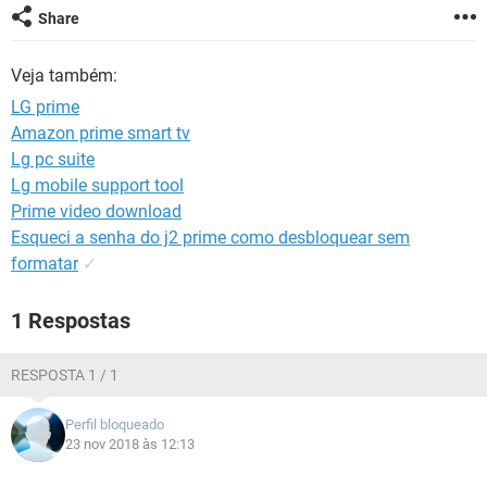
GUIA DE COMPRAS
Share
Veja também:
LG prime
Amazon prime smart tv
Lg pc suite
Lg mobile support tool
Prime video download
Esqueci a senha do j2 prime como desbloquear sem
formatar
✓
1 Respostas
RESPOSTA 1 / 1
Perfil bloqueado
23 nov 2018 às 12:13