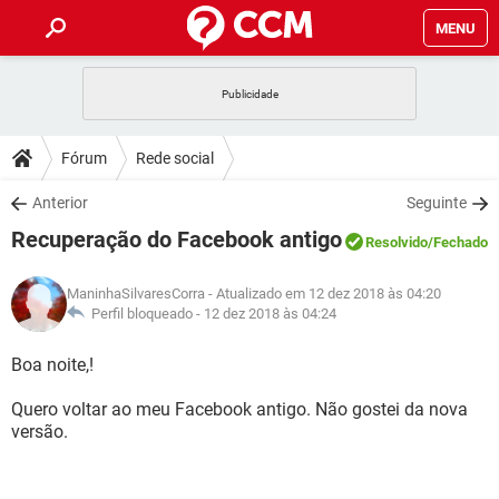
MENU
INÍCIO
JOGOS
WHATSAPP
DICAS
Fórum
Rede social
CELULAR
FACEBOOK
JOGOS
WHATSAPP
DOWNLOADS
Anterior
Seguinte
OUTLOOK
EXCEL
CELULAR
FACEBOOK
Recuperação do Facebook antigo
INSTAGRAM
JOGOS
GMAIL
WHATSAPP
Resolvido
/Fechado
FÓRUM
OUTLOOK
EXCEL
GUIA DE COMPRAS
CELULAR
FACEBOOK
ManinhaSilvaresCorra
- Atualizado em 12 dez 2018 às 04:20
INSTAGRAM
JOGOS
GMAIL
WHATSAPP
GLOSSÁRIO
Perfil bloqueado -
12 dez 2018 às 04:24
OUTLOOK
EXCEL
GUIA DE COMPRAS
CELULAR
FACEBOOK
INSTAGRAM
JOGOS
GMAIL
WHATSAPP
Boa noite,!
OUTLOOK
EXCEL
GUIA DE COMPRAS
CELULAR
FACEBOOK
Quero voltar ao meu Facebook antigo. Não gostei da nova
INSTAGRAM
GMAIL
versão.
OUTLOOK
EXCEL
GUIA DE COMPRAS
INSTAGRAM
GMAIL